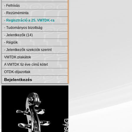
- Felhívás
- Rezüméminta
- Regisztráció a 25. VMTDK-ra
- Tudományos bizottság
- Jelentkezők (14)
- Régiók
- Jelentkezők szekciók szerint
VMTDK plakátok
A VMTDK tíz éve című kötet
OTDK-díjazottak
Bejelentkezés