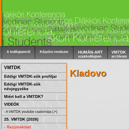
A kollégiumról
Képzési rendszer
HUMÁN-ART
VMTDK
szakkollégium
archívum
VMTDK
Kladovo
Eddigi VMTDK-zók profiljai
Eddigi VMTDK-zók
névjegyzéke
Miért kell a VMTDK?
VIDEÓK
- A VMTDK youtube csatornája [➚]
25. VMTDK (2026)
- Rezümékötet