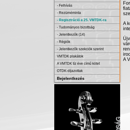
Fo
- Felhívás
fiat
- Rezüméminta
sze
- Regisztráció a 25. VMTDK-ra
A
k
- Tudományos bizottság
int
- Jelentkezők (14)
Újv
- Régiók
vá
ren
- Jelentkezők szekciók szerint
iro
VMTDK plakátok
A
A VMTDK tíz éve című kötet
OTDK-díjazottak
Bejelentkezés