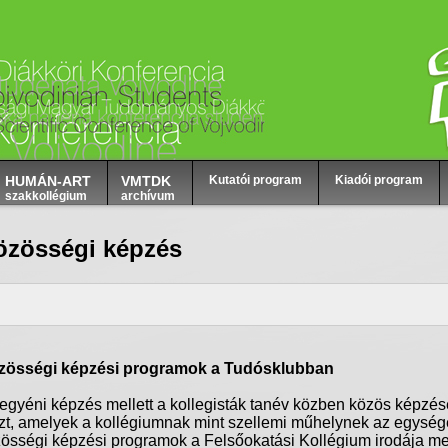
HUMÁN-ART
VMTDK
Kutatói program
Kiadói program
szakkollégium
archívum
özösségi képzés
zösségi
képzési
programok
a
Tudósklubban
egyéni
képzés
mellett
a
kollegisták
tanév
közben
közös
képzés
zt
,
amelyek
a
kollégiumnak
mint
szellemi
műhelynek
az
egység
össégi
képzési
programok
a
Felsőokatási
Kollégium
irodája
mel