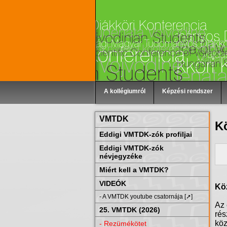
A kollégiumról
Képzési rendszer
VMTDK
K
Eddigi VMTDK-zók profiljai
Eddigi VMTDK-zók
névjegyzéke
Miért kell a VMTDK?
VIDEÓK
Kö
- A VMTDK youtube csatornája [➚]
Az
25. VMTDK (2026)
rés
köz
- Rezümékötet