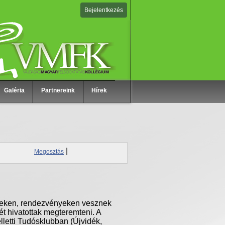
Bejelentkezés
Galéria
Partnereink
Hírek
|
Megosztás
eken
,
rendezvényeken
vesznek
ét
hivatottak
megteremteni
. A
letti
Tudósklubban
(
Újvidék
,