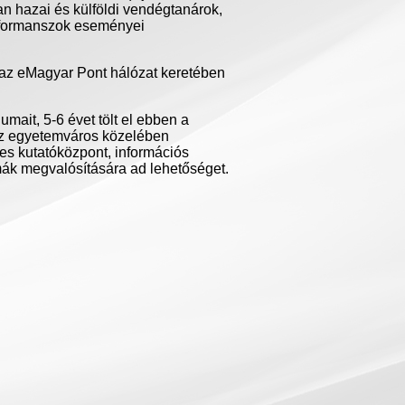
an
hazai
és
külföldi
vendégtanárok
,
formanszok
eseményei
az
eMagyar
Pont
hálózat
keretében
.
iumait
, 5-6
évet
tölt
el
ebben
a
z
egyetemváros
közelében
tes
kutatóközpont
,
információs
mák
megvalósítására
ad
lehetőséget
.