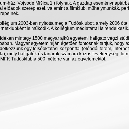
rum-ház
,
Vojvode
Mišića
1.)
folynak
. A
gazdag
eseménynaptárb
al
előadók
szereplései
,
valamint
a
filmklub
,
műhelymunkák
,
per
repelnek
.
ollégium
2003-ban
nyitotta
meg a
Tudósklubot
,
amely
2006
óta
ernetklubként
is
működik
. A
kollégium
médiatárral
is
rendelkezik
idéken
mintegy
1500
magyar
ajkú
egyetemi
hallgató
végzi
stúd
rosban
. Magyar
egyetem
híján
égetően
fontosnak
tartjuk
,
hogy
a
delkezzünk
egy
felsőoktatási
központtal
(
előadói
terem
,
interne
da
),
mely
hallgatók
és
tanárok
számára
közös
tevékenységi
for
VMFK
Tudósklubja
500
méterre
van
az
egyetemektől
.