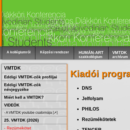
A kollégiumról
Képzési rendszer
HUMÁN-ART
VMTDK
szakkollégium
archívum
VMTDK
Kiadói progr
Eddigi VMTDK-zók profiljai
Eddigi VMTDK-zók
DNS
névjegyzéke
Miért kell a VMTDK?
Jelfolyam
VIDEÓK
PHILOS
- A VMTDK youtube csatornája [➚]
Rezümékötetek
25. VMTDK (2026)
- Rezümékötet
TENGER