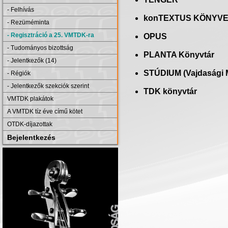
- Felhívás
konTEXTUS KÖNYV
- Rezüméminta
- Regisztráció a 25. VMTDK-ra
OPUS
- Tudományos bizottság
PLANTA Könyvtár
- Jelentkezők (14)
STÚDIUM (Vajdasági M
- Régiók
- Jelentkezők szekciók szerint
TDK könyvtár
VMTDK plakátok
A VMTDK tíz éve című kötet
OTDK-díjazottak
Bejelentkezés