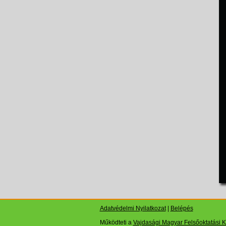
Adatvédelmi Nyilatkozat
|
Belépés
Működteti a
Vajdasági Magyar Felsőoktatási 