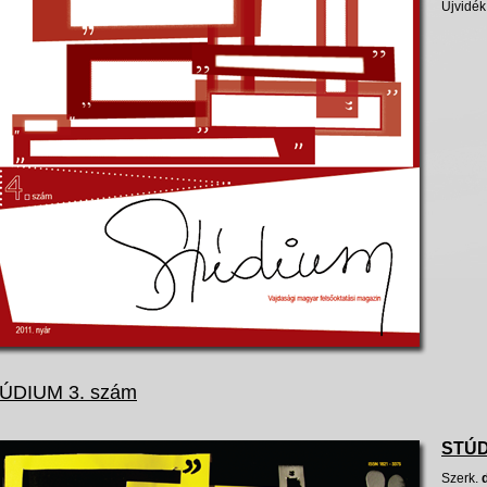
Újvidék
ÚDIUM 3. szám
STÚD
Szerk.