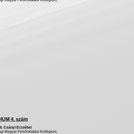
gi
Magyar
Felsőoktatási
Kollégium
,
DIUM
4.
szám
dr
.
Csányi
Erzsébet
gi
Magyar
Felsőoktatási
Kollégium
,