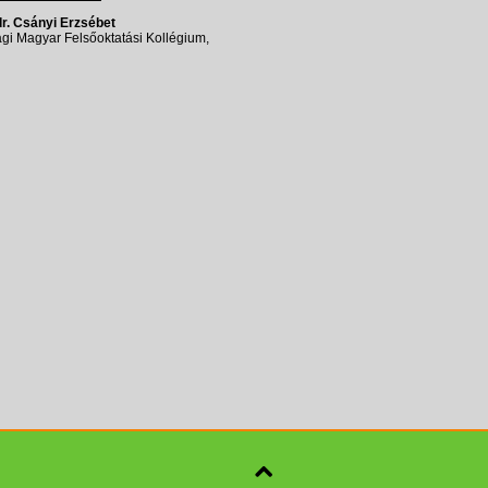
dr
.
Csányi
Erzsébet
gi
Magyar
Felsőoktatási
Kollégium
,