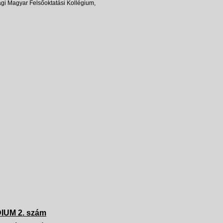
gi Magyar Felsőoktatási Kollégium,
IUM 2. szám