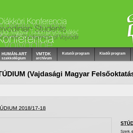
HUMÁN-ART
VMTDK
Kutatói program
Kiadói program
szakkollégium
archívum
TÚDIUM (Vajdasági Magyar Felsőoktatás
ÚDIUM 2018/17-18
STÚD
Szerk
.