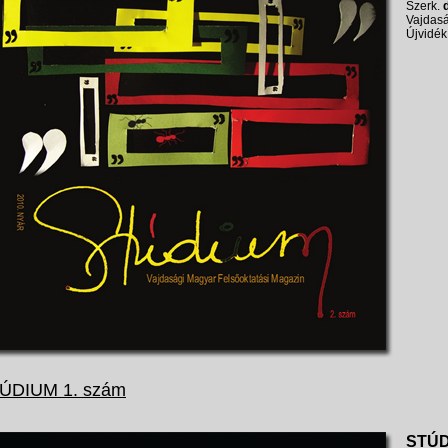
Szerk.
Vajdasá
Újvidék
ÚDIUM 1. szám
STÚ