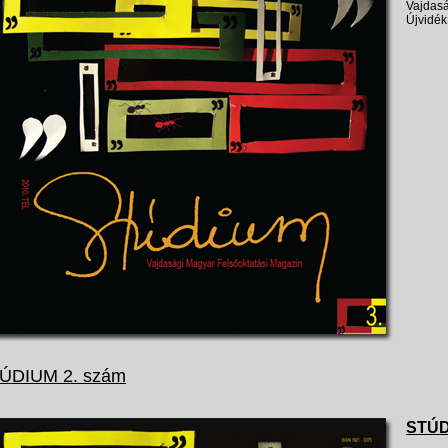
Vajdasá
Újvidék
ÚDIUM 2. szám
STÚD