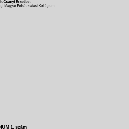
dr. Csányi Erzsébet
gi Magyar Felsőoktatási Kollégium,
DIUM
1.
szám