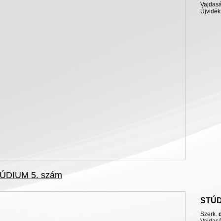
Vajdasá
Újvidék
ÚDIUM 5. szám
STÚ
Szerk
.