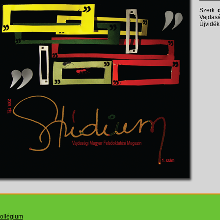
Szerk
.
Vajdasá
Újvidék
Kollégium