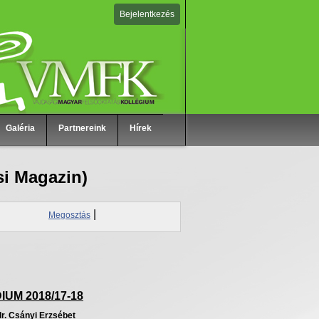
Bejelentkezés
Galéria
Partnereink
Hírek
i Magazin)
|
Megosztás
IUM 2018/17-18
dr
.
Csányi
Erzsébet