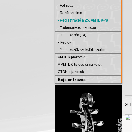
- Felhívás
- Rezüméminta
- Regisztráció a 25. VMTDK-ra
- Tudományos bizottság
- Jelentkezők (14)
- Régiók
- Jelentkezők szekciók szerint
VMTDK plakátok
A VMTDK tíz éve című kötet
OTDK-díjazottak
Bejelentkezés
ST