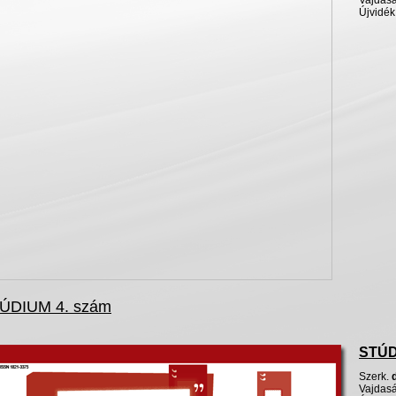
Vajdasá
Újvidék
ÚDIUM 4. szám
STÚ
Szerk
.
Vajdasá