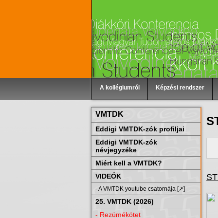
A kollégiumról
Képzési rendszer
VMTDK
S
Eddigi VMTDK-zók profiljai
Eddigi VMTDK-zók
névjegyzéke
Miért kell a VMTDK?
ST
VIDEÓK
- A VMTDK youtube csatornája [➚]
25. VMTDK (2026)
- Rezümékötet