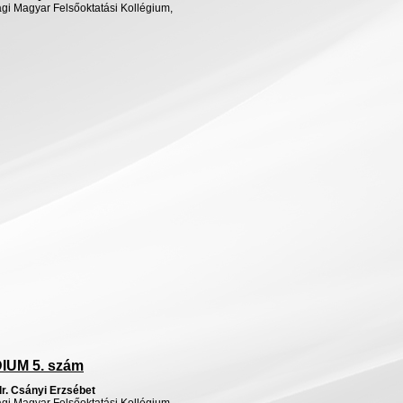
gi
Magyar
Felsőoktatási
Kollégium
,
DIUM
5.
szám
dr
.
Csányi
Erzsébet