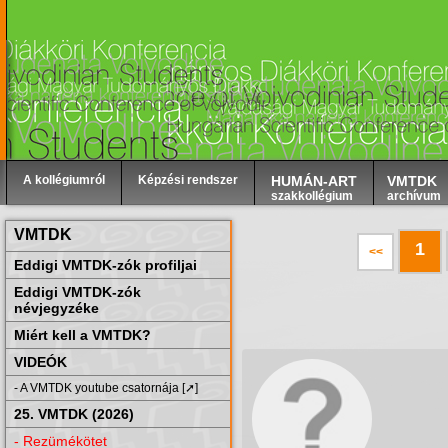
A kollégiumról
Képzési rendszer
HUMÁN-ART
VMTDK
szakkollégium
archívum
VMTDK
1
<<
Eddigi VMTDK-zók profiljai
Eddigi VMTDK-zók
névjegyzéke
Miért kell a VMTDK?
VIDEÓK
- A VMTDK youtube csatornája [➚]
25. VMTDK (2026)
- Rezümékötet