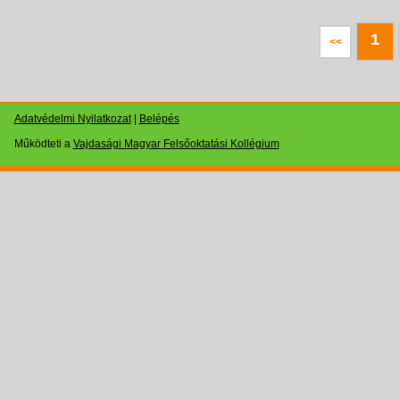
1
<<
Adatvédelmi Nyilatkozat
|
Belépés
Működteti a
Vajdasági Magyar Felsőoktatási Kollégium