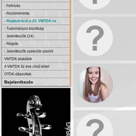
- Felhívás
- Rezüméminta
- Regisztráció a 25. VMTDK-ra
- Tudományos bizottság
- Jelentkezők (14)
- Régiók
- Jelentkezők szekciók szerint
VMTDK plakátok
A VMTDK tíz éve című kötet
OTDK-díjazottak
Bejelentkezés