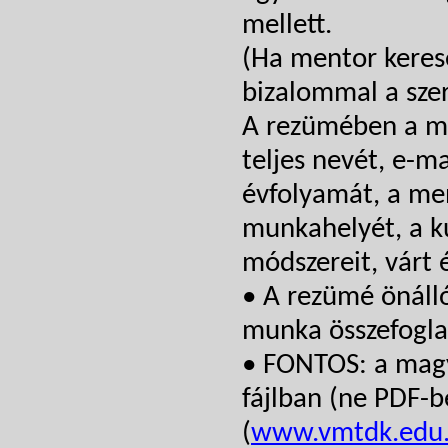
mellett.
(Ha mentor keresé
bizalommal a sze
A rezümében a mi
teljes nevét, e-m
évfolyamát, a me
munkahelyét, a ku
módszereit, várt 
• A rezümé önálló
munka összefoglal
• FONTOS: a magy
fájlban (ne PDF-b
(
www.vmtdk.edu.