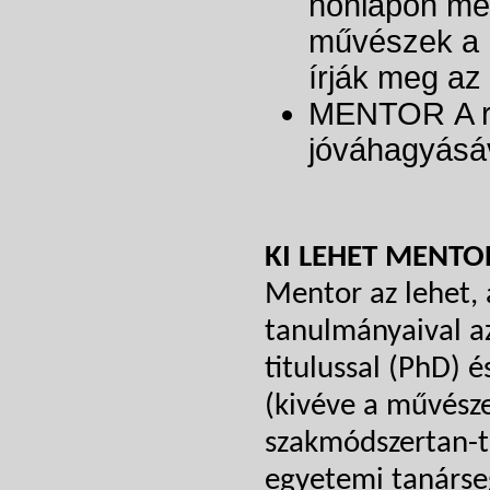
honlapon me
művészek a
írják meg az 
MENTOR A re
jóváhagyásá
KI LEHET MENTO
Mentor az lehet, 
tanulmányaival a
titulussal (PhD) é
(kivéve a művész
szakmódszertan-t
egyetemi tanárse