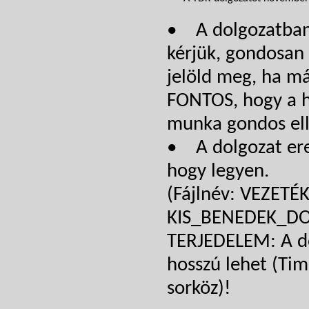
• A dolgozatban p
kérjük, gondosan 
jelöld meg, ha má
FONTOS, hogy a ha
munka gondos elle
• A dolgozat ere
hogy legyen.
(Fájlnév: VEZET
KIS_BENEDEK_DO
TERJEDELEM: A d
hosszú lehet (Ti
sorköz)!