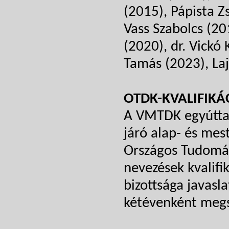
(2015), Pápista Z
Vass Szabolcs (201
(2020), dr. Vickó 
Tamás (2023), Lajk
OTDK-KVALIFIKÁ
A VMTDK egyúttal
járó alap- és mes
Országos Tudomán
nevezések kvalif
bizottsága javasl
kétévenként megs