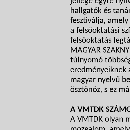
jellege egyre nyi
hallgatók és tan
fesztiválja, amel
a felsőoktatási s
felsőoktatás legt
MAGYAR SZAKNYEL
túlnyomó többsége
eredményeiknek a
magyar nyelvű be
ösztönöz, s ez má
A VMTDK SZÁM
A VMTDK olyan m
mozgalom, amelyb