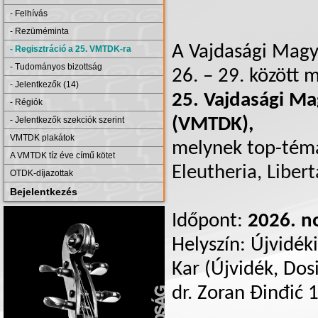
- Felhívás
- Rezüméminta
A Vajdasági Magy
- Regisztráció a 25. VMTDK-ra
- Tudományos bizottság
26. – 29. között 
- Jelentkezők (14)
25. Vajdasági M
- Régiók
(VMTDK),
- Jelentkezők szekciók szerint
VMTDK plakátok
melynek top-témá
A VMTDK tíz éve című kötet
Eleutheria, Libert
OTDK-díjazottak
Bejelentkezés
Időpont:
2026. n
Helyszín: Újvidék
Kar (Újvidék, Dosi
dr. Zoran Đinđić 1