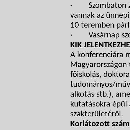
· Szombaton zajl
vannak az ünnepi
10 teremben párh
· Vasárnap szer
KIK JELENTKEZH
A konferenciára m
Magyarországon t
főiskolás, doktor
tudományos/művés
alkotás stb.), a
kutatásokra épül 
szakterületéről.
Korlátozott szám