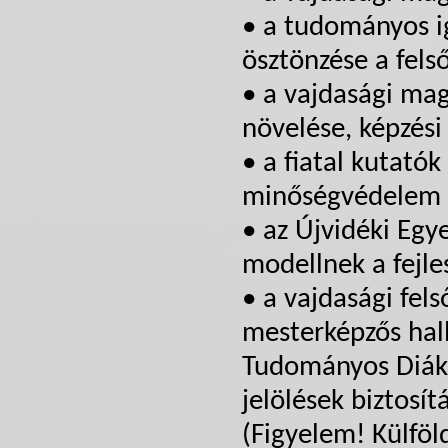
• a tudományos i
ösztönzése a fel
• a vajdasági mag
növelése, képzési
• a fiatal kutató
minőségvédelem b
• az Újvidéki Eg
modellnek a fejle
• a vajdasági fel
mesterképzős hal
Tudományos Diákk
jelölések biztosí
(Figyelem! Külfö