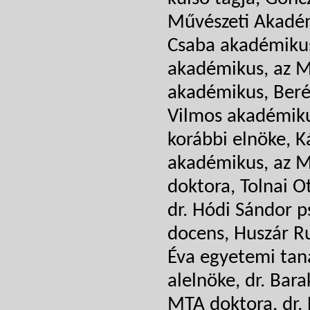
Művészeti Akadémi
Csaba akadémikus
akadémikus, az M
akadémikus, Beré
Vilmos akadémiku
korábbi elnöke, K
akadémikus, az M
doktora, Tolnai O
dr. Hódi Sándor p
docens, Huszár Ru
Éva egyetemi tan
alelnöke, dr. Bara
MTA doktora, dr. 