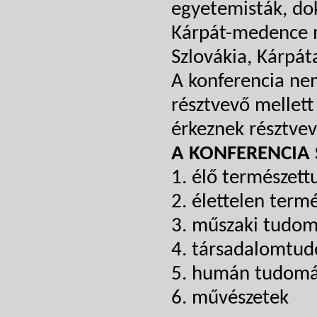
egyetemisták, dok
Kárpát-medence m
Szlovákia, Kárpáta
A konferencia nem
résztvevő mellet
érkeznek résztvev
A KONFERENCIA 
1. élő természet
2. élettelen ter
3. műszaki tudo
4. társadalomtu
5. humán tudom
6. művészetek