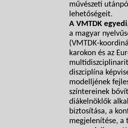
művészeti utánpó
lehetőségeit.
A VMTDK egyedi,
a magyar nyelvűsé
(VMTDK-koordinát
karokon és az Eur
multidiszciplina
diszciplína képvis
modelljének fejle
színtereinek bővít
diákelnöklők alka
biztosítása, a kon
megjelenítése, a