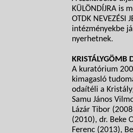
KÜLÖNDÍJRA is mi
OTDK NEVEZÉSI JE
intézményekbe já
nyerhetnek.
KRISTÁLYGÖMB D
A kuratórium 200
kimagasló tudomá
odaítéli a Kristá
Samu János Vilmos
Lázár Tibor (2008)
(2010), dr. Beke O
Ferenc (2013), B