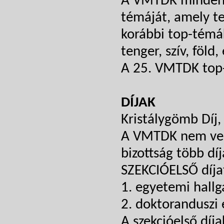
A VMTDK minden é
témáját, amely t
korábbi top-témák:
tenger, szív, föld,
A 25. VMTDK top
DÍJAK
Kristálygömb Díj,
A VMTDK nem ver
bizottság több díja
SZEKCIÓELSŐ díjat
1. egyetemi hallg
2. doktoranduszi é
A szekcióelső díja