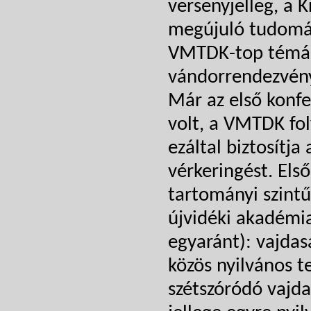
versenyjelleg, a 
megújuló tudomán
VMTDK-top témák s
vándorrendezvény
Már az első konf
volt, a VMTDK fol
ezáltal biztosítj
vérkeringést. Els
tartományi szintű
újvidéki akadémia
egyaránt): vajda
közös nyilvános t
szétszóródó vajda