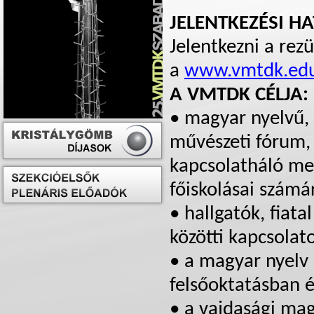
JELENTKEZÉSI H
Jelentkezni a rez
a
www.vmtdk.edu
A VMTDK CÉLJA:
• magyar nyelvű,
művészeti fórum, 
kapcsolatháló me
főiskolásai számá
• hallgatók, fiat
közötti kapcsolat
• a magyar nyelv 
felsőoktatásban
• a vajdasági mag