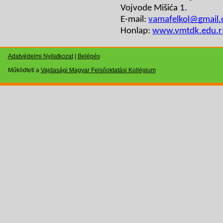
Vojvode Mišića 1.
E-mail:
vamafelkol@gmail
Honlap:
www.vmtdk.edu.r
Adatvédelmi Nyilatkozat
|
Belépés
Működteti a
Vajdasági Magyar Felsőoktatási Kollégium