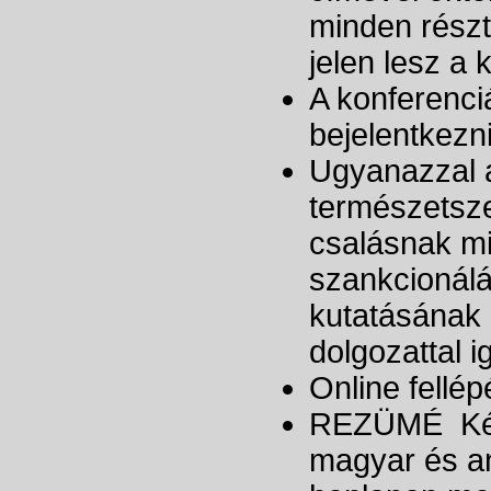
minden résztv
jelen lesz a 
A konferenci
bejelentkezni
Ugyanazzal a
természetsze
csalásnak mi
szankcionálá
kutatásának 
dolgozattal i
Online fellép
REZÜMÉ Készí
magyar és a