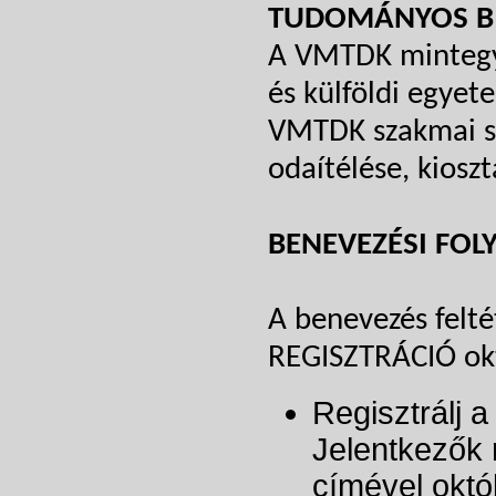
TUDOMÁNYOS B
A VMTDK mintegy 
és külföldi egyet
VMTDK szakmai sz
odaítélése, kioszt
BENEVEZÉSI FOL
A benevezés felté
REGISZTRÁCIÓ okt
Regisztrálj 
Jelentkezők 
címével októ