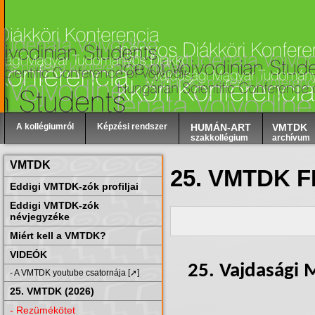
A kollégiumról
Képzési rendszer
HUMÁN-ART
VMTDK
szakkollégium
archívum
VMTDK
25. VMTDK 
Eddigi VMTDK-zók profiljai
Eddigi VMTDK-zók
névjegyzéke
Miért kell a VMTDK?
VIDEÓK
25. Vajdasági
- A VMTDK youtube csatornája [➚]
25. VMTDK (2026)
- Rezümékötet