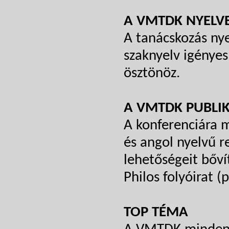
A VMTDK NYELV
A tanácskozás ny
szaknyelv igényes
ösztönöz.
A VMTDK PUBLIK
A konferenciára 
és angol nyelvű 
lehetőségeit bőv
Philos folyóirat (p
TOP TÉMA