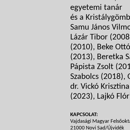
egyetemi tanár
és a Kristálygömb
Samu János Vilmos
Lázár Tibor (2008)
(2010), Beke Ottó
(2013), Beretka 
Pápista Zsolt (20
Szabolcs (2018), O
dr. Vickó Krisztin
(2023), Lajkó Flór
KAPCSOLAT:
Vajdasági Magyar Felsőokt
21000 Novi Sad/Újvidék