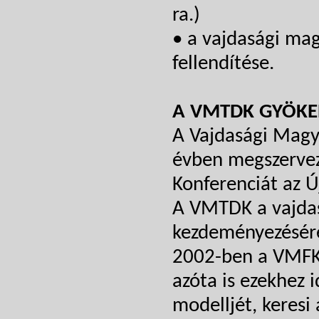
ra.)
• a vajdasági ma
fellendítése.
A VMTDK GYÖKE
A Vajdasági Magy
évben megszervez
Konferenciát az Ú
A VMTDK a vajdas
kezdeményezésére,
2002-ben a VMFK 
azóta is ezekhez i
modelljét, keres