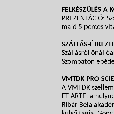
FELKÉSZÜLÉS A 
PREZENTÁCIÓ: Szó
majd 5 perces vit
SZÁLLÁS-ÉTKEZT
Szállásról önálló
Szombaton ebédet
VMTDK PRO SCIE
A VMTDK szellem
ET ARTE, amelyne
Ribár Béla akadé
külső tagja, Gönc