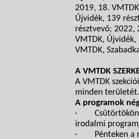
2019, 18. VMTDK,
Újvidék, 139 rés
résztvevő; 2022, 
VMTDK, Újvidék, 
VMTDK, Szabadka
A VMTDK SZERK
A VMTDK szekciói
minden területét
A programok nég
· Csütörtökön a 
irodalmi programj
· Pénteken a mű