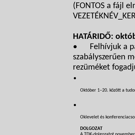
(FONTOS a fájl el
VEZETÉKNÉV_KERE
HATÁRIDŐ: októb
• Felhívjuk a pá
szabályszerűen me
rezüméket fogadj
Október 1–20. között a tudo
Oklevelet és konferenciacso
DOLGOZAT
A TDK-dolgozatot november 1