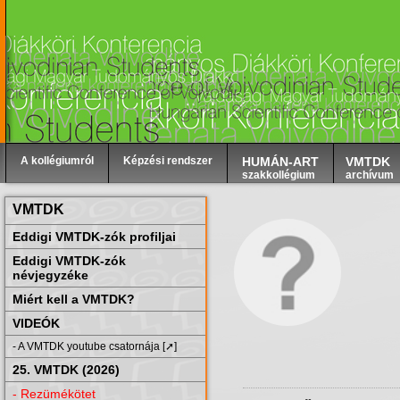
A kollégiumról
Képzési rendszer
HUMÁN-ART
VMTDK
szakkollégium
archívum
VMTDK
Eddigi VMTDK-zók profiljai
Eddigi VMTDK-zók
névjegyzéke
Miért kell a VMTDK?
VIDEÓK
- A VMTDK youtube csatornája [➚]
25. VMTDK (2026)
- Rezümékötet