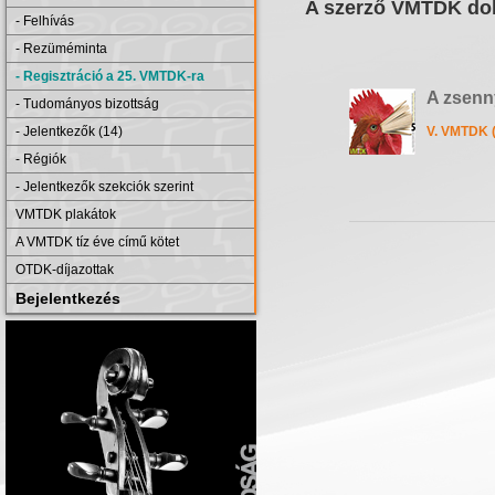
A szerző VMTDK dol
- Felhívás
- Rezüméminta
- Regisztráció a 25. VMTDK-ra
A zsenn
- Tudományos bizottság
- Jelentkezők (14)
V. VMTDK 
- Régiók
- Jelentkezők szekciók szerint
VMTDK plakátok
A VMTDK tíz éve című kötet
OTDK-díjazottak
Bejelentkezés