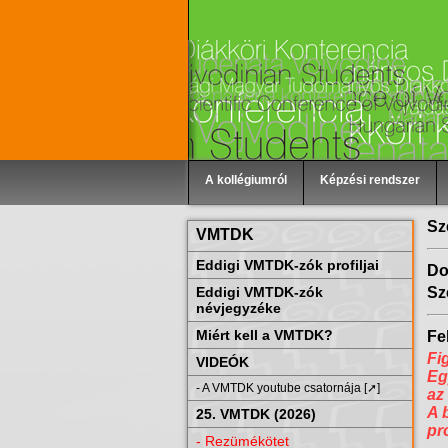
A kollégiumról
Képzési rendszer
Sz
VMTDK
Eddigi VMTDK-zók profiljai
Do
Eddigi VMTDK-zók
Sz
névjegyzéke
Miért kell a VMTDK?
Fel
Fi
VIDEÓK
Eg
- A VMTDK youtube csatornája [➚]
az
A 
25. VMTDK (2026)
pr
- Rezümékötet