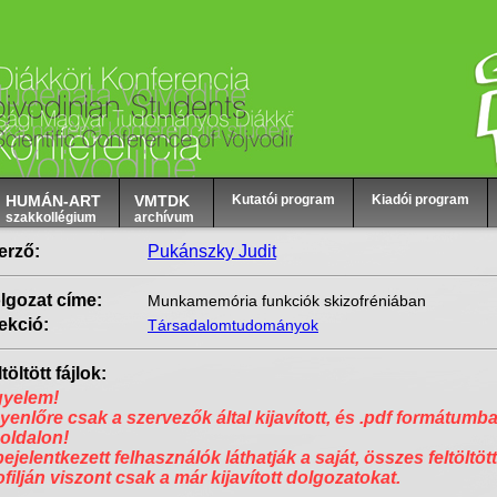
HUMÁN-ART
VMTDK
Kutatói program
Kiadói program
szakkollégium
archívum
erző:
Pukánszky Judit
lgozat címe:
Munkamemória funkciók skizofréniában
ekció:
Társadalomtudományok
töltött fájlok:
gyelem!
yenlőre csak a szervezők által kijavított, és .pdf formátumba
 oldalon!
bejelentkezett felhasználók láthatják a saját, összes feltöltött
ofilján viszont csak a már kijavított dolgozatokat.