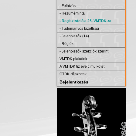
- Felhívás
- Rezüméminta
- Regisztráció a 25. VMTDK-ra
- Tudományos bizottság
- Jelentkezők (14)
- Régiók
- Jelentkezők szekciók szerint
VMTDK plakátok
A VMTDK tíz éve című kötet
OTDK-díjazottak
Bejelentkezés