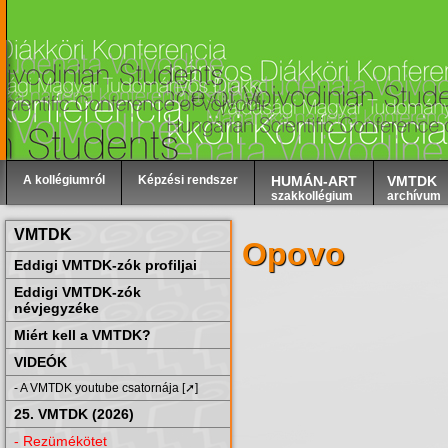
A kollégiumról
Képzési rendszer
HUMÁN-ART
VMTDK
szakkollégium
archívum
VMTDK
Opovo
Eddigi VMTDK-zók profiljai
Eddigi VMTDK-zók
névjegyzéke
Miért kell a VMTDK?
VIDEÓK
- A VMTDK youtube csatornája [➚]
25. VMTDK (2026)
- Rezümékötet