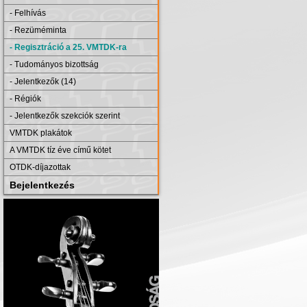
- Felhívás
- Rezüméminta
- Regisztráció a 25. VMTDK-ra
- Tudományos bizottság
- Jelentkezők (14)
- Régiók
- Jelentkezők szekciók szerint
VMTDK plakátok
A VMTDK tíz éve című kötet
OTDK-díjazottak
Bejelentkezés