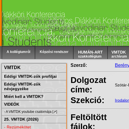
A kollégiumról
Képzési rendszer
HUMÁN-ART
VMTDK
szakkollégium
archívum
Szerző:
Berén
VMTDK
Eddigi VMTDK-zók profiljai
Dolgozat
Eddigi VMTDK-zók
Szótár
címe:
névjegyzéke
Miért kell a VMTDK?
Szekció:
Irodal
VIDEÓK
- A VMTDK youtube csatornája [➚]
Feltöltött
25. VMTDK (2026)
fájlok:
- Rezümékötet