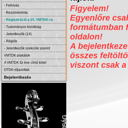
- Felhívás
Figyelem!
- Rezüméminta
Egyenlőre csak 
- Regisztráció a 25. VMTDK-ra
formátumban fe
- Tudományos bizottság
- Jelentkezők (14)
oldalon!
- Régiók
A bejelentkezet
- Jelentkezők szekciók szerint
összes feltöltö
VMTDK plakátok
viszont csak a
A VMTDK tíz éve című kötet
OTDK-díjazottak
Bejelentkezés