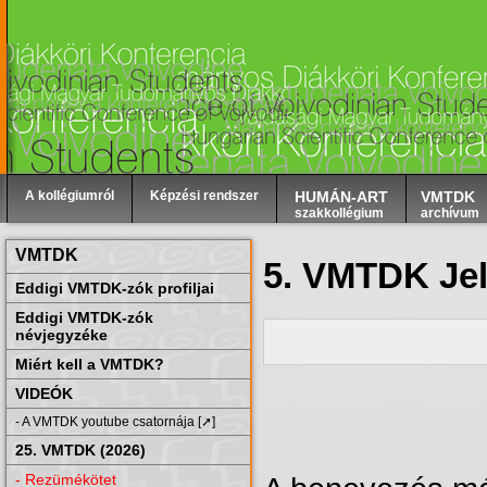
A kollégiumról
Képzési rendszer
HUMÁN-ART
VMTDK
szakkollégium
archívum
VMTDK
5. VMTDK Jel
Eddigi VMTDK-zók profiljai
Eddigi VMTDK-zók
névjegyzéke
Miért kell a VMTDK?
VIDEÓK
- A VMTDK youtube csatornája [➚]
25. VMTDK (2026)
- Rezümékötet