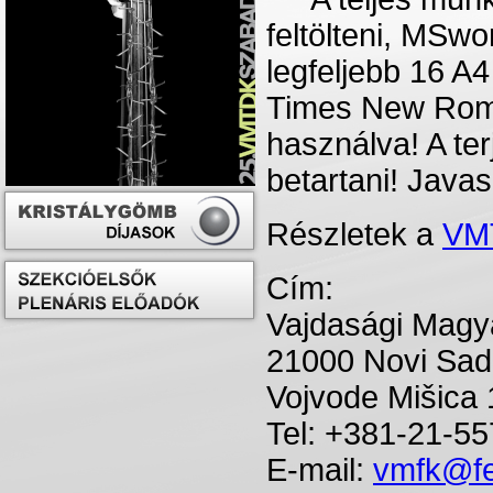
feltölteni, MSw
legfeljebb
16
A4
Times New Ro
használva
! A
te
betartani
! Java
Részletek a
VM
Cím
:
Vajdasági
Magy
21000 Novi Sad
Vojvode
Mišica
Tel: +381-21-5
E-mail:
vmfk@fe