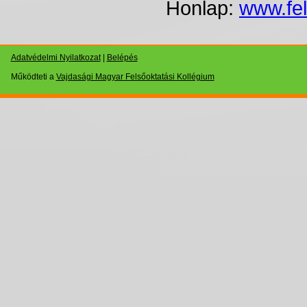
Honlap
:
www.fel
Adatvédelmi Nyilatkozat
|
Belépés
Működteti a
Vajdasági Magyar Felsőoktatási Kollégium