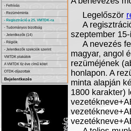
A benevezés m
- Felhívás
Legelőször
r
- Rezüméminta
- Regisztráció a 25. VMTDK-ra
A regisztráci
- Tudományos bizottság
szeptember
15-
- Jelentkezők (14)
A
nevezés
fe
- Régiók
- Jelentkezők szekciók szerint
magyar
,
angol
é
VMTDK plakátok
rezüméjének (
a
A VMTDK tíz éve című kötet
honlapon. A
rez
OTDK-díjazottak
Bejelentkezés
minta
alapján
k
1800
karakter
)
vezetékneve+A
vezetékneve+A
vezetékneve+A
A
teljes
munk