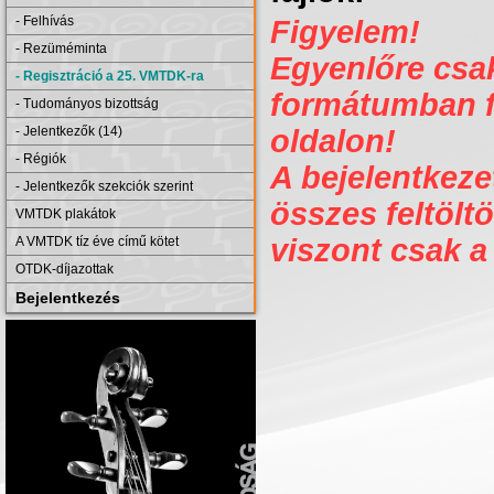
- Felhívás
Figyelem!
- Rezüméminta
Egyenlőre csak 
- Regisztráció a 25. VMTDK-ra
formátumban fe
- Tudományos bizottság
- Jelentkezők (14)
oldalon!
- Régiók
A bejelentkezet
- Jelentkezők szekciók szerint
összes feltöltö
VMTDK plakátok
viszont csak a
A VMTDK tíz éve című kötet
OTDK-díjazottak
Bejelentkezés