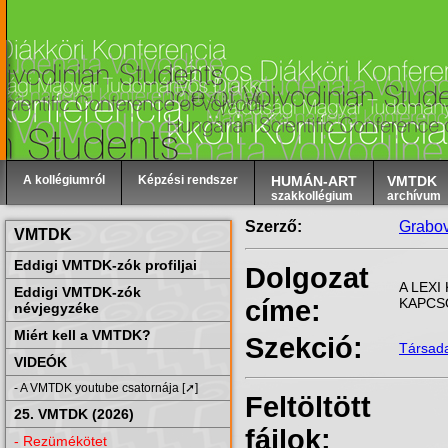
A kollégiumról
Képzési rendszer
HUMÁN-ART
VMTDK
szakkollégium
archívum
Szerző:
Grabo
VMTDK
Eddigi VMTDK-zók profiljai
Dolgozat
A LEX
Eddigi VMTDK-zók
címe:
KAPCS
névjegyzéke
Miért kell a VMTDK?
Szekció:
Társad
VIDEÓK
- A VMTDK youtube csatornája [➚]
Feltöltött
25. VMTDK (2026)
fájlok:
- Rezümékötet