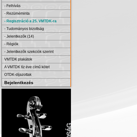
- Felhívás
- Rezüméminta
- Regisztráció a 25. VMTDK-ra
- Tudományos bizottság
- Jelentkezők (14)
- Régiók
- Jelentkezők szekciók szerint
VMTDK plakátok
A VMTDK tíz éve című kötet
OTDK-díjazottak
Bejelentkezés