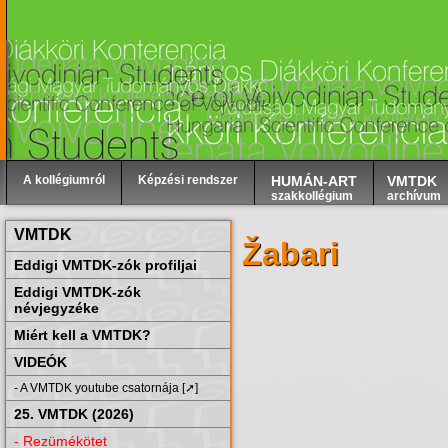
A kollégiumról
Képzési rendszer
HUMÁN-ART
VMTDK
szakkollégium
archívum
VMTDK
Žabari
Eddigi VMTDK-zók profiljai
Eddigi VMTDK-zók
névjegyzéke
Miért kell a VMTDK?
VIDEÓK
- A VMTDK youtube csatornája [➚]
25. VMTDK (2026)
- Rezümékötet