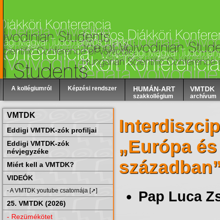
A kollégiumról
Képzési rendszer
HUMÁN-ART
VMTDK
szakkollégium
archívum
VMTDK
Interdiszcip
Eddigi VMTDK-zók profiljai
„Európa és
Eddigi VMTDK-zók
névjegyzéke
században”
Miért kell a VMTDK?
VIDEÓK
- A VMTDK youtube csatornája [➚]
Pap Luca Zs
25. VMTDK (2026)
- Rezümékötet