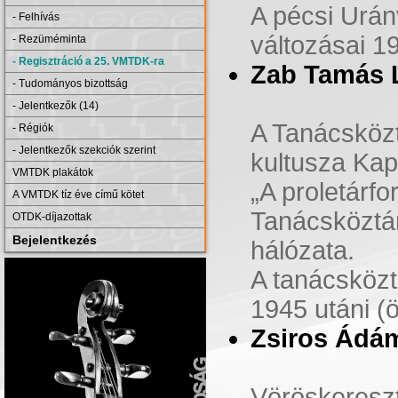
A pécsi Urán
- Felhívás
változásai 1
- Rezüméminta
- Regisztráció a 25. VMTDK-ra
Zab Tamás 
- Tudományos bizottság
- Jelentkezők (14)
A Tanácsközt
- Régiók
- Jelentkezők szekciók szerint
kultusza Ka
VMTDK plakátok
„A proletárf
A VMTDK tíz éve című kötet
Tanácsköztá
OTDK-díjazottak
Bejelentkezés
hálózata.
A tanácsközt
1945 utáni (
Zsiros Ádá
Vöröskereszt