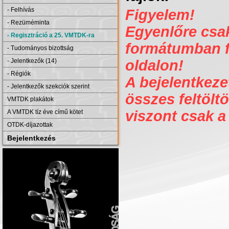
- Felhívás
Figyelem!
- Rezüméminta
Egyenlőre csak 
- Regisztráció a 25. VMTDK-ra
formátumban fe
- Tudományos bizottság
- Jelentkezők (14)
oldalon!
- Régiók
A bejelentkezet
- Jelentkezők szekciók szerint
összes feltöltö
VMTDK plakátok
viszont csak a
A VMTDK tíz éve című kötet
OTDK-díjazottak
Bejelentkezés