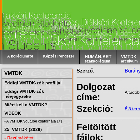
A kollégiumról
Képzési rendszer
HUMÁN-ART
VMTDK
szakkollégium
archívum
Szerző:
Burány
VMTDK
Eddigi VMTDK-zók profiljai
Dolgozat
Eddigi VMTDK-zók
A tüdőb
címe:
névjegyzéke
Miért kell a VMTDK?
Szekció:
Élő te
VIDEÓK
- A VMTDK youtube csatornája [➚]
Feltöltött
25. VMTDK (2026)
fájlok:
- Rezümékötet