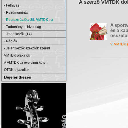
A szerző VMTDK dol
- Felhívás
- Rezüméminta
- Regisztráció a 25. VMTDK-ra
A sport
- Tudományos bizottság
és a kab
- Jelentkezők (14)
összef
- Régiók
V. VMTDK 
- Jelentkezők szekciók szerint
VMTDK plakátok
A VMTDK tíz éve című kötet
OTDK-díjazottak
Bejelentkezés