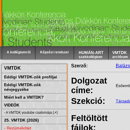
A kollégiumról
Képzési rendszer
HUMÁN-ART
VMTDK
szakkollégium
archívum
Szerző:
Balázs
VMTDK
Eddigi VMTDK-zók profiljai
Dolgozat
Eddigi VMTDK-zók
Esőembe
címe:
névjegyzéke
Miért kell a VMTDK?
Szekció:
Társad
VIDEÓK
- A VMTDK youtube csatornája [➚]
Feltöltött
25. VMTDK (2026)
fájlok:
- Rezümékötet