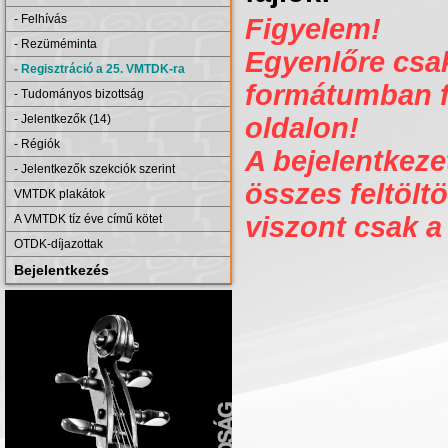
- Felhívás
Figyelem!
- Rezüméminta
Egyenlőre csak 
- Regisztráció a 25. VMTDK-ra
formátumban fe
- Tudományos bizottság
- Jelentkezők (14)
oldalon!
- Régiók
A bejelentkezet
- Jelentkezők szekciók szerint
összes feltöltö
VMTDK plakátok
viszont csak a
A VMTDK tíz éve című kötet
OTDK-díjazottak
Bejelentkezés