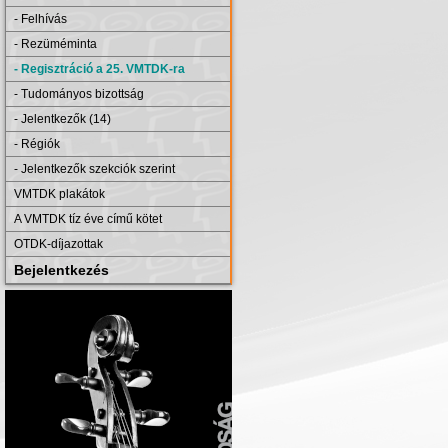
- Felhívás
- Rezüméminta
- Regisztráció a 25. VMTDK-ra
- Tudományos bizottság
- Jelentkezők (14)
- Régiók
- Jelentkezők szekciók szerint
VMTDK plakátok
A VMTDK tíz éve című kötet
OTDK-díjazottak
Bejelentkezés