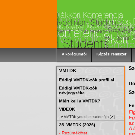
A kollégiumról
Képzési rendszer
Sz
VMTDK
Eddigi VMTDK-zók profiljai
Do
Eddigi VMTDK-zók
Sz
névjegyzéke
Miért kell a VMTDK?
Fel
VIDEÓK
Fi
- A VMTDK youtube csatornája [➚]
Eg
az
25. VMTDK (2026)
A 
- Rezümékötet
pr