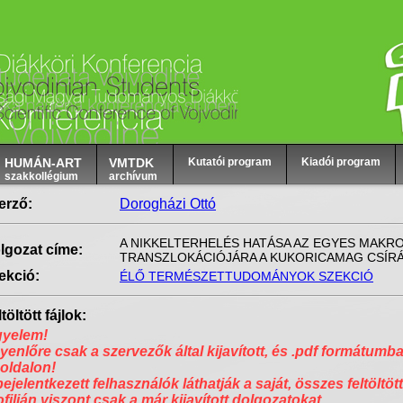
HUMÁN-ART
VMTDK
Kutatói program
Kiadói program
szakkollégium
archívum
erző:
Dorogházi Ottó
A NIKKELTERHELÉS HATÁSA AZ EGYES MAKRO
lgozat címe:
TRANSZLOKÁCIÓJÁRA A KUKORICAMAG CSÍR
ekció:
ÉLŐ TERMÉSZETTUDOMÁNYOK SZEKCIÓ
töltött fájlok:
gyelem!
yenlőre csak a szervezők által kijavított, és .pdf formátumba
 oldalon!
bejelentkezett felhasználók láthatják a saját, összes feltöltött
ofilján viszont csak a már kijavított dolgozatokat.