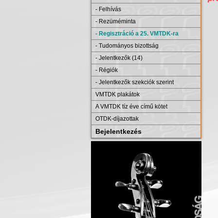
- Felhívás
- Rezüméminta
- Regisztráció a 25. VMTDK-ra
- Tudományos bizottság
- Jelentkezők (14)
- Régiók
- Jelentkezők szekciók szerint
VMTDK plakátok
A VMTDK tíz éve című kötet
OTDK-díjazottak
Bejelentkezés