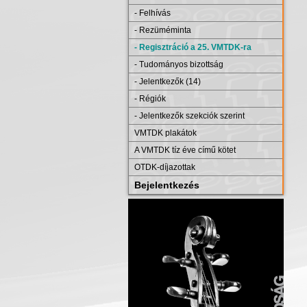
- Felhívás
- Rezüméminta
- Regisztráció a 25. VMTDK-ra
- Tudományos bizottság
- Jelentkezők (14)
- Régiók
- Jelentkezők szekciók szerint
VMTDK plakátok
A VMTDK tíz éve című kötet
OTDK-díjazottak
Bejelentkezés