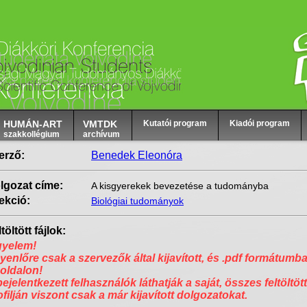
HUMÁN-ART
VMTDK
Kutatói program
Kiadói program
szakkollégium
archívum
erző:
Benedek Eleonóra
lgozat címe:
A kisgyerekek bevezetése a tudományba
ekció:
Biológiai tudományok
töltött fájlok:
gyelem!
yenlőre csak a szervezők által kijavított, és .pdf formátumba
 oldalon!
bejelentkezett felhasználók láthatják a saját, összes feltöltött
ofilján viszont csak a már kijavított dolgozatokat.