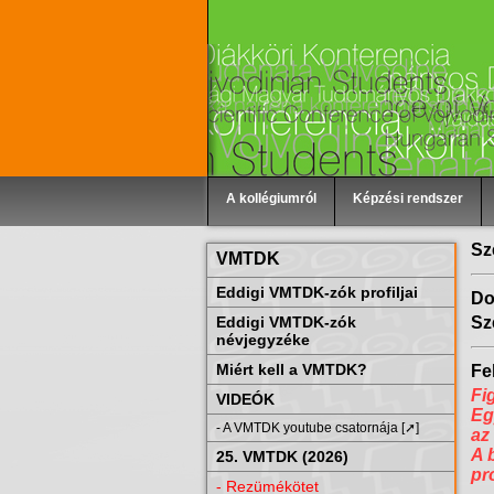
A kollégiumról
Képzési rendszer
Sz
VMTDK
Eddigi VMTDK-zók profiljai
Do
Eddigi VMTDK-zók
Sz
névjegyzéke
Miért kell a VMTDK?
Fel
Fi
VIDEÓK
Eg
- A VMTDK youtube csatornája [➚]
az
A 
25. VMTDK (2026)
pr
- Rezümékötet