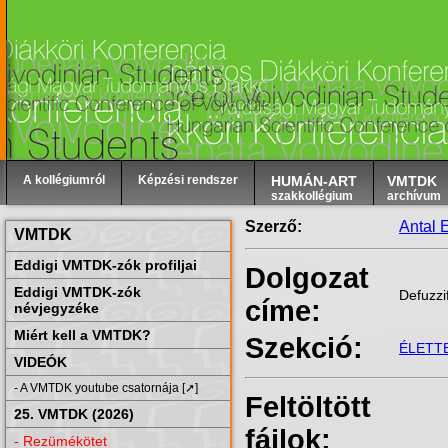
A kollégiumról
Képzési rendszer
HUMÁN-ART
VMTDK
szakkollégium
archívum
Szerző:
Antal E
VMTDK
Eddigi VMTDK-zók profiljai
Dolgozat
Eddigi VMTDK-zók
Defuzzi
címe:
névjegyzéke
Miért kell a VMTDK?
Szekció:
ÉLETT
VIDEÓK
- A VMTDK youtube csatornája [➚]
Feltöltött
25. VMTDK (2026)
fájlok:
- Rezümékötet