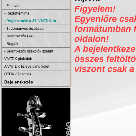
- Felhívás
Figyelem!
- Rezüméminta
Egyenlőre csak 
- Regisztráció a 25. VMTDK-ra
formátumban fe
- Tudományos bizottság
- Jelentkezők (14)
oldalon!
- Régiók
A bejelentkezet
- Jelentkezők szekciók szerint
összes feltöltö
VMTDK plakátok
viszont csak a
A VMTDK tíz éve című kötet
OTDK-díjazottak
Bejelentkezés