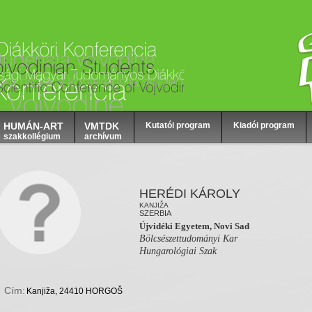
HUMÁN-ART
VMTDK
Kutatói program
Kiadói program
szakkollégium
archívum
HERÉDI KÁROLY
KANJIŽA
SZERBIA
Újvidéki Egyetem, Novi Sad
Bölcsészettudományi Kar
Hungarológiai Szak
Cím:
Kanjiža, 24410 HORGOŠ