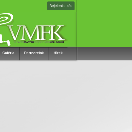
Bejelentkezés
Galéria
Partnereink
Hírek