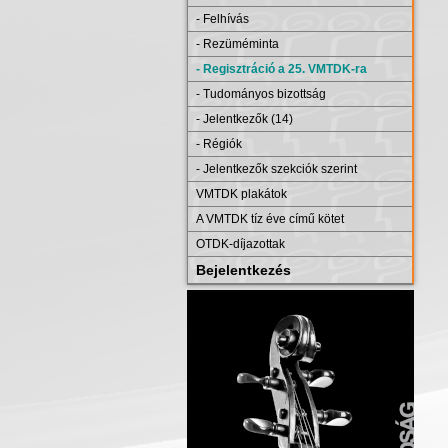
- Felhívás
- Rezüméminta
- Regisztráció a 25. VMTDK-ra
- Tudományos bizottság
- Jelentkezők (14)
- Régiók
- Jelentkezők szekciók szerint
VMTDK plakátok
A VMTDK tíz éve című kötet
OTDK-díjazottak
Bejelentkezés