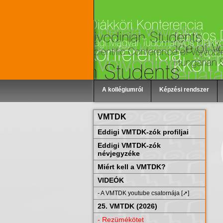
A kollégiumról
Képzési rendszer
VMTDK
Eddigi VMTDK-zók profiljai
Eddigi VMTDK-zók
névjegyzéke
Miért kell a VMTDK?
VIDEÓK
- A VMTDK youtube csatornája [➚]
25. VMTDK (2026)
- Rezümékötet