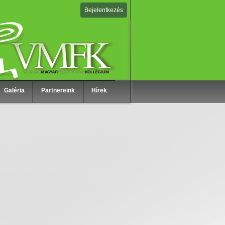
Bejelentkezés
Galéria
Partnereink
Hírek