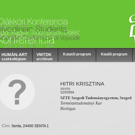
HUMÁN-ART
VMTDK
Kutatói program
Kiadói program
szakkollégium
archívum
HITRI KRISZTINA
SENTA
SZERBIA
SZTE Szegedi Tudományegyetem, Szeged
Természettudományi Kar
Biológus
Cím:
Senta, 24400 SENTA 1