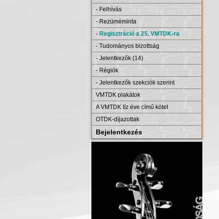
- Felhívás
- Rezüméminta
- Regisztráció a 25. VMTDK-ra
- Tudományos bizottság
- Jelentkezők (14)
- Régiók
- Jelentkezők szekciók szerint
VMTDK plakátok
A VMTDK tíz éve című kötet
OTDK-díjazottak
Bejelentkezés