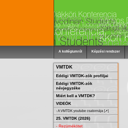
A kollégiumról
Képzési rendszer
VMTDK
Eddigi VMTDK-zók profiljai
Eddigi VMTDK-zók
névjegyzéke
Miért kell a VMTDK?
VIDEÓK
- A VMTDK youtube csatornája [➚]
25. VMTDK (2026)
- Rezümékötet