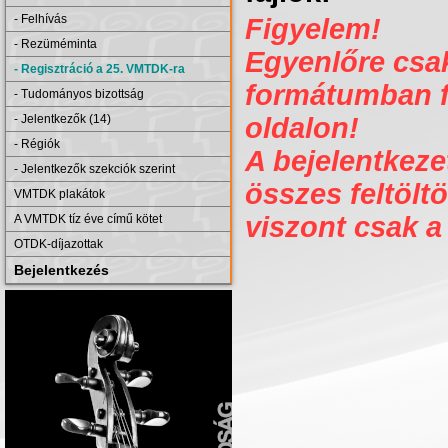
- Felhívás
Figyelem!
- Rezüméminta
Egyenlőre csak 
- Regisztráció a 25. VMTDK-ra
formátumban fe
- Tudományos bizottság
- Jelentkezők (14)
oldalon!
- Régiók
A bejelentkezet
- Jelentkezők szekciók szerint
összes feltöltö
VMTDK plakátok
viszont csak a
A VMTDK tíz éve című kötet
OTDK-díjazottak
Bejelentkezés