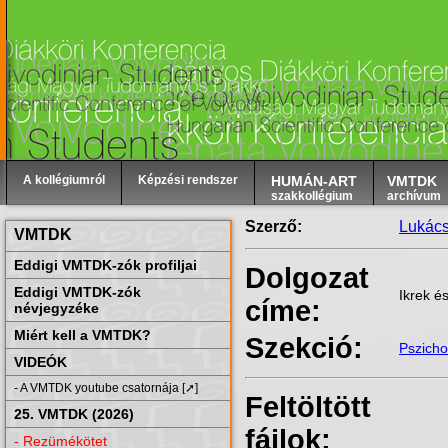
A kollégiumról
Képzési rendszer
HUMÁN-ART
VMTDK
szakkollégium
archívum
Szerző:
Lukács
VMTDK
Eddigi VMTDK-zók profiljai
Dolgozat
Eddigi VMTDK-zók
Ikrek é
címe:
névjegyzéke
Miért kell a VMTDK?
Szekció:
Pszicho
VIDEÓK
- A VMTDK youtube csatornája [➚]
Feltöltött
25. VMTDK (2026)
fájlok:
- Rezümékötet