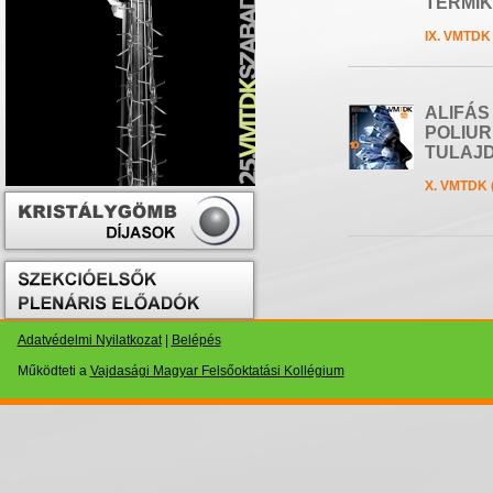
TERMIK
IX. VMTDK 
ALIFÁS
POLIU
TULAJ
X. VMTDK 
Adatvédelmi Nyilatkozat
|
Belépés
Működteti a
Vajdasági Magyar Felsőoktatási Kollégium