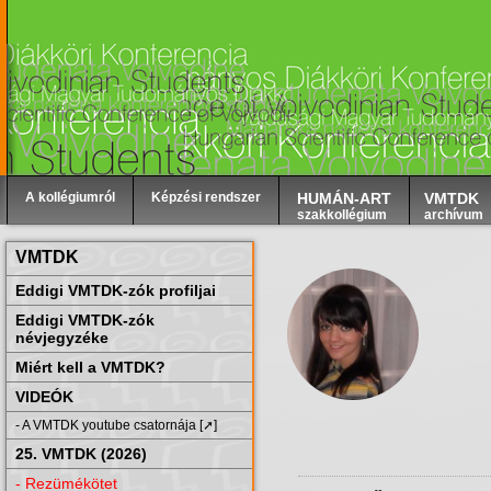
A kollégiumról
Képzési rendszer
HUMÁN-ART
VMTDK
szakkollégium
archívum
VMTDK
Eddigi VMTDK-zók profiljai
Eddigi VMTDK-zók
névjegyzéke
Miért kell a VMTDK?
VIDEÓK
- A VMTDK youtube csatornája [➚]
25. VMTDK (2026)
- Rezümékötet