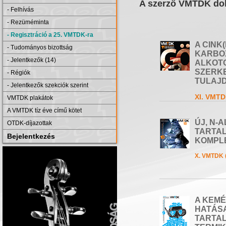
A szerző VMTDK dol
- Felhívás
- Rezüméminta
- Regisztráció a 25. VMTDK-ra
A CINK(
- Tudományos bizottság
KARBO
- Jelentkezők (14)
ALKOT
SZERKE
- Régiók
TULAJ
- Jelentkezők szekciók szerint
XI. VMTD
VMTDK plakátok
A VMTDK tíz éve című kötet
ÚJ, N-
OTDK-díjazottak
TARTAL
Bejelentkezés
KOMPL
X. VMTDK 
A KEM
HATÁSA
TARTA