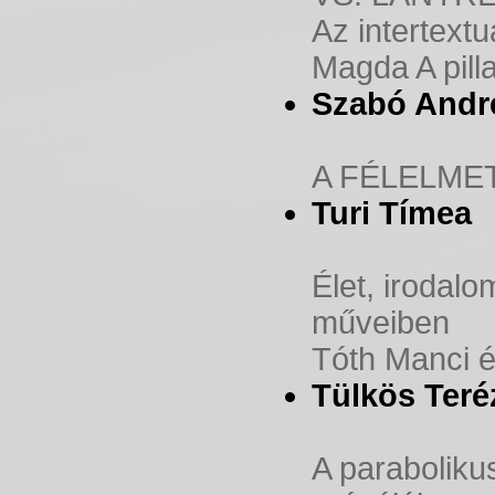
Az intertextu
Magda A pill
Szabó Andr
A FÉLELME
Turi Tímea
Élet, iroda
műveiben
Tóth Manci é
Tülkös Teré
A paraboliku