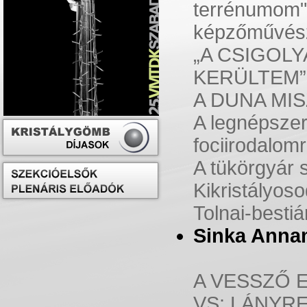
terrénumom"Á
képzőművész
„A CSIGOL
KERÜLTEM”
A DUNA MI
A legnépsze
fociirodalomr
A tükörgyár 
Kikristályos
Tolnai-besti
Sinka Anna
A VESSZŐ 
VS: LÁNYR