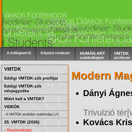
A kollégiumról
Képzési rendszer
HUMÁN-ART
VMTDK
szakkollégium
archívum
VMTDK
Modern Mag
Eddigi VMTDK-zók profiljai
Eddigi VMTDK-zók
Dányi Ágne
névjegyzéke
Miért kell a VMTDK?
VIDEÓK
Trivulzió tér
- A VMTDK youtube csatornája [➚]
Kovács Kris
25. VMTDK (2026)
- Rezümékötet