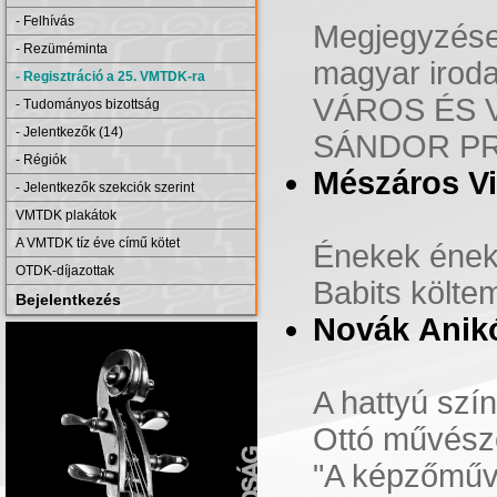
- Felhívás
Megjegyzések
- Rezüméminta
magyar irod
- Regisztráció a 25. VMTDK-ra
VÁROS ÉS 
- Tudományos bizottság
- Jelentkezők (14)
SÁNDOR PR
- Régiók
Mészáros Vi
- Jelentkezők szekciók szerint
VMTDK plakátok
A VMTDK tíz éve című kötet
Énekek ének
OTDK-díjazottak
Babits költ
Bejelentkezés
Novák Anik
A hattyú szí
Ottó művész
"A képzőművé