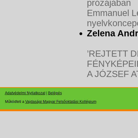
prózájában
Emmanuel Lé
nyelvkoncepc
Zelena And
’REJTETT D
FÉNYKÉPEI
A JÓZSEF A
Adatvédelmi Nyilatkozat
|
Belépés
Működteti a
Vajdasági Magyar Felsőoktatási Kollégium