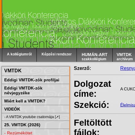
A kollégiumról
Képzési rendszer
HUMÁN-ART
VMTDK
szakkollégium
archívum
Szerző:
Resnyá
VMTDK
Eddigi VMTDK-zók profiljai
Dolgozat
Eddigi VMTDK-zók
A CUK
címe:
névjegyzéke
Miért kell a VMTDK?
Szekció:
Élelmi
VIDEÓK
- A VMTDK youtube csatornája [➚]
Feltöltött
25. VMTDK (2026)
fájlok:
- Rezümékötet