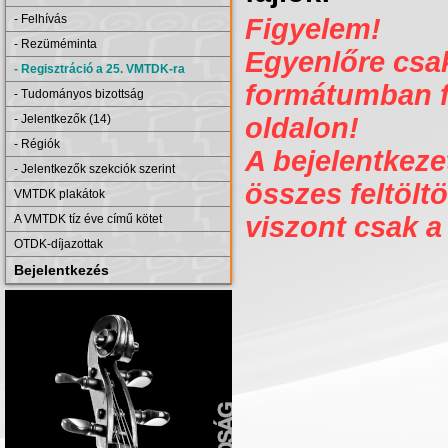
- Felhívás
Figyelem!
- Rezüméminta
Egyenlőre csak 
- Regisztráció a 25. VMTDK-ra
formátumban fe
- Tudományos bizottság
- Jelentkezők (14)
oldalon!
- Régiók
A bejelentkezet
- Jelentkezők szekciók szerint
összes feltöltö
VMTDK plakátok
viszont csak a
A VMTDK tíz éve című kötet
OTDK-díjazottak
Bejelentkezés