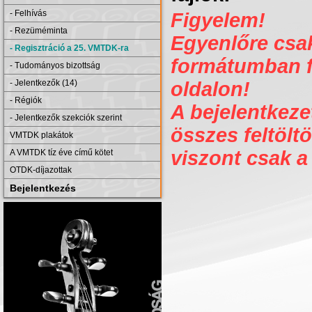
- Felhívás
Figyelem!
- Rezüméminta
Egyenlőre csak 
- Regisztráció a 25. VMTDK-ra
formátumban fe
- Tudományos bizottság
- Jelentkezők (14)
oldalon!
- Régiók
A bejelentkezet
- Jelentkezők szekciók szerint
összes feltöltö
VMTDK plakátok
viszont csak a
A VMTDK tíz éve című kötet
OTDK-díjazottak
Bejelentkezés