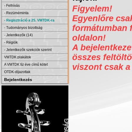
- Felhívás
Figyelem!
- Rezüméminta
Egyenlőre csak 
- Regisztráció a 25. VMTDK-ra
formátumban fe
- Tudományos bizottság
- Jelentkezők (14)
oldalon!
- Régiók
A bejelentkezet
- Jelentkezők szekciók szerint
összes feltöltö
VMTDK plakátok
viszont csak a
A VMTDK tíz éve című kötet
OTDK-díjazottak
Bejelentkezés