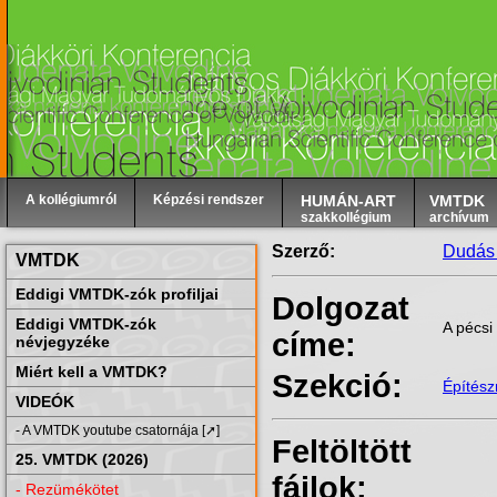
A kollégiumról
Képzési rendszer
HUMÁN-ART
VMTDK
szakkollégium
archívum
Szerző:
Dudás 
VMTDK
Eddigi VMTDK-zók profiljai
Dolgozat
Eddigi VMTDK-zók
A pécsi
címe:
névjegyzéke
Miért kell a VMTDK?
Szekció:
Építés
VIDEÓK
- A VMTDK youtube csatornája [➚]
Feltöltött
25. VMTDK (2026)
fájlok:
- Rezümékötet