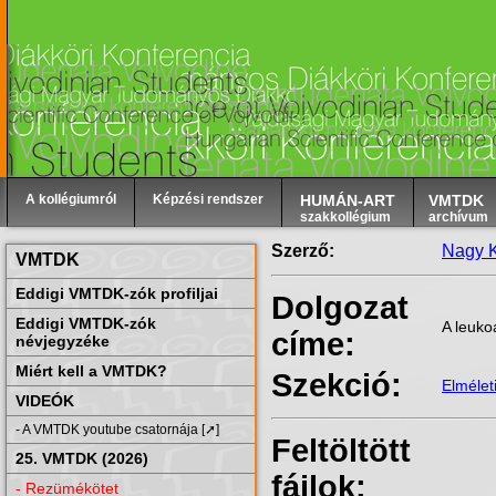
A kollégiumról
Képzési rendszer
HUMÁN-ART
VMTDK
szakkollégium
archívum
Szerző:
Nagy K
VMTDK
Eddigi VMTDK-zók profiljai
Dolgozat
Eddigi VMTDK-zók
A leuko
címe:
névjegyzéke
Miért kell a VMTDK?
Szekció:
Elmélet
VIDEÓK
- A VMTDK youtube csatornája [➚]
Feltöltött
25. VMTDK (2026)
fájlok:
- Rezümékötet