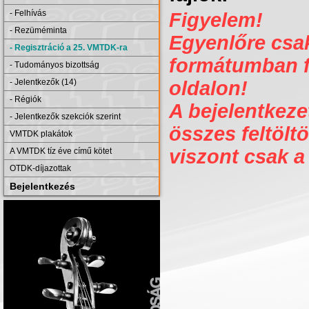
- Felhívás
Figyelem!
- Rezüméminta
Egyenlőre csak 
- Regisztráció a 25. VMTDK-ra
formátumban fe
- Tudományos bizottság
- Jelentkezők (14)
oldalon!
- Régiók
A bejelentkezet
- Jelentkezők szekciók szerint
összes feltöltö
VMTDK plakátok
viszont csak a
A VMTDK tíz éve című kötet
OTDK-díjazottak
Bejelentkezés