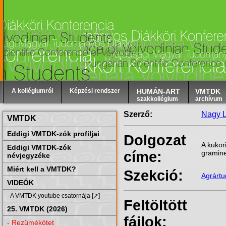
A kollégiumról
Képzési rendszer
HUMÁN-ART
VMTDK
szakkollégium
archívum
Szerző:
Nagy L
VMTDK
Eddigi VMTDK-zók profiljai
Dolgozat
A kukor
Eddigi VMTDK-zók
címe:
gramin
névjegyzéke
Miért kell a VMTDK?
Szekció:
Agrárt
VIDEÓK
- A VMTDK youtube csatornája [➚]
Feltöltött
25. VMTDK (2026)
fájlok:
- Rezümékötet