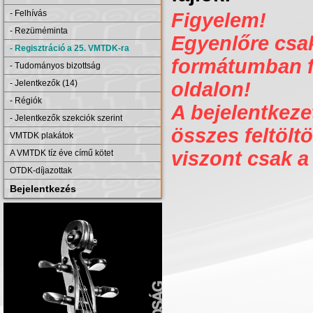
- Felhívás
Figyelem!
- Rezüméminta
Egyenlőre csak 
- Regisztráció a 25. VMTDK-ra
formátumban fe
- Tudományos bizottság
- Jelentkezők (14)
oldalon!
- Régiók
A bejelentkezet
- Jelentkezők szekciók szerint
összes feltöltö
VMTDK plakátok
viszont csak a
A VMTDK tíz éve című kötet
OTDK-díjazottak
Bejelentkezés