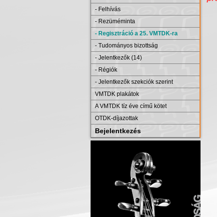
- Felhívás
- Rezüméminta
- Regisztráció a 25. VMTDK-ra
- Tudományos bizottság
- Jelentkezők (14)
- Régiók
- Jelentkezők szekciók szerint
VMTDK plakátok
A VMTDK tíz éve című kötet
OTDK-díjazottak
Bejelentkezés