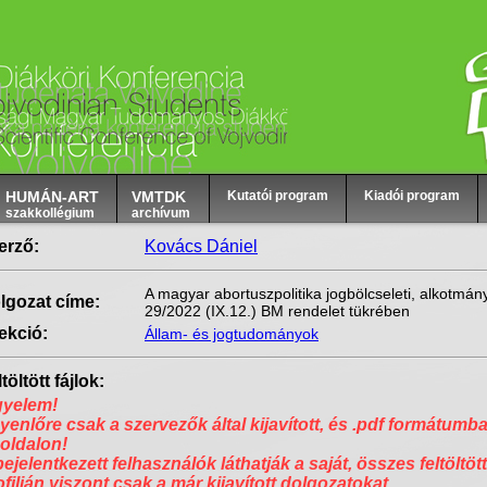
HUMÁN-ART
VMTDK
Kutatói program
Kiadói program
szakkollégium
archívum
erző:
Kovács Dániel
A magyar abortuszpolitika jogbölcseleti, alkotmány
lgozat címe:
29/2022 (IX.12.) BM rendelet tükrében
ekció:
Állam- és jogtudományok
töltött fájlok:
gyelem!
yenlőre csak a szervezők által kijavított, és .pdf formátumba
 oldalon!
bejelentkezett felhasználók láthatják a saját, összes feltöltött
ofilján viszont csak a már kijavított dolgozatokat.