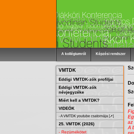
A kollégiumról
Képzési rendszer
Sz
VMTDK
Eddigi VMTDK-zók profiljai
Do
Eddigi VMTDK-zók
Sz
névjegyzéke
Miért kell a VMTDK?
Fel
VIDEÓK
Fi
- A VMTDK youtube csatornája [➚]
Eg
az
25. VMTDK (2026)
A 
- Rezümékötet
pr