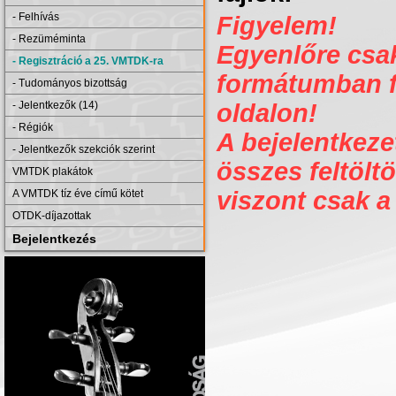
- Felhívás
Figyelem!
- Rezüméminta
Egyenlőre csak 
- Regisztráció a 25. VMTDK-ra
formátumban fe
- Tudományos bizottság
- Jelentkezők (14)
oldalon!
- Régiók
A bejelentkezet
- Jelentkezők szekciók szerint
összes feltöltö
VMTDK plakátok
viszont csak a
A VMTDK tíz éve című kötet
OTDK-díjazottak
Bejelentkezés