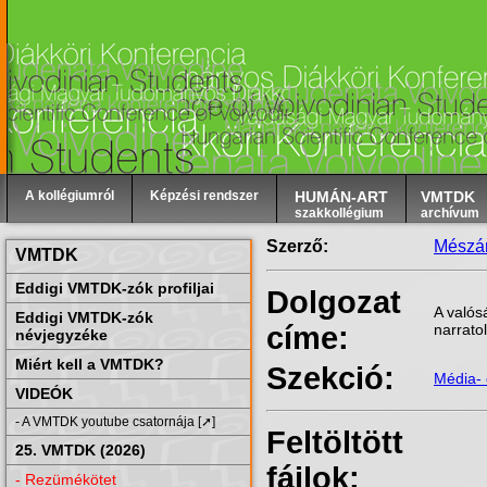
A kollégiumról
Képzési rendszer
HUMÁN-ART
VMTDK
szakkollégium
archívum
Szerző:
Mészár
VMTDK
Eddigi VMTDK-zók profiljai
Dolgozat
A valós
Eddigi VMTDK-zók
címe:
narrato
névjegyzéke
Miért kell a VMTDK?
Szekció:
Média-
VIDEÓK
- A VMTDK youtube csatornája [➚]
Feltöltött
25. VMTDK (2026)
fájlok:
- Rezümékötet