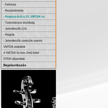
- Felhívás
- Rezüméminta
- Regisztráció a 25. VMTDK-ra
- Tudományos bizottság
- Jelentkezők (14)
- Régiók
- Jelentkezők szekciók szerint
VMTDK plakátok
A VMTDK tíz éve című kötet
OTDK-díjazottak
Bejelentkezés