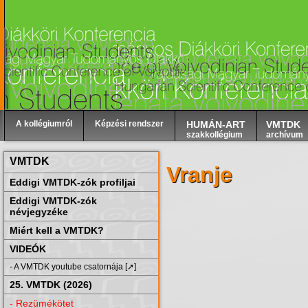
A kollégiumról
Képzési rendszer
HUMÁN-ART
VMTDK
szakkollégium
archívum
VMTDK
Vranje
Eddigi VMTDK-zók profiljai
Eddigi VMTDK-zók
névjegyzéke
Miért kell a VMTDK?
VIDEÓK
- A VMTDK youtube csatornája [➚]
25. VMTDK (2026)
- Rezümékötet