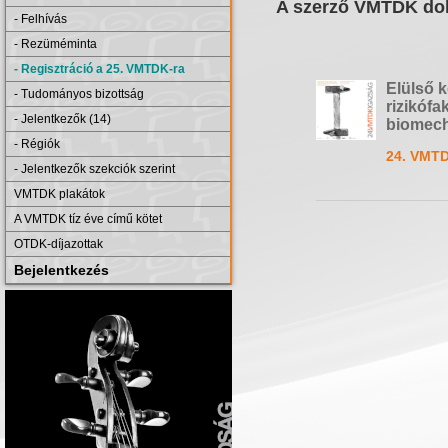
A szerző VMTDK dol
- Felhívás
- Rezüméminta
- Regisztráció a 25. VMTDK-ra
Elülső k
- Tudományos bizottság
rizikófa
- Jelentkezők (14)
biomech
- Régiók
24. VMTD
- Jelentkezők szekciók szerint
VMTDK plakátok
A VMTDK tíz éve című kötet
OTDK-díjazottak
Bejelentkezés