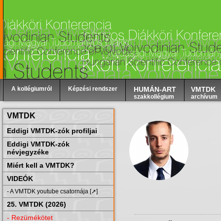
A kollégiumról
Képzési rendszer
HUMÁN-ART
VMTDK
szakkollégium
archívum
VMTDK
Eddigi VMTDK-zók profiljai
Eddigi VMTDK-zók
névjegyzéke
Miért kell a VMTDK?
VIDEÓK
- A VMTDK youtube csatornája [➚]
25. VMTDK (2026)
- Rezümékötet