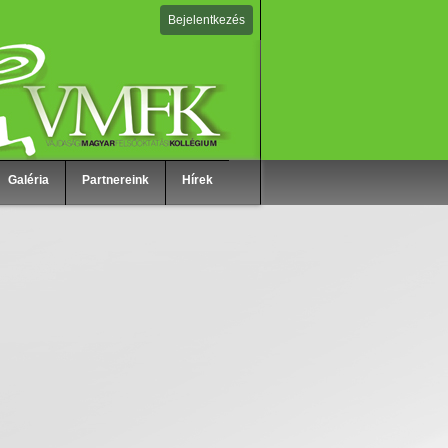
Bejelentkezés
Galéria
Partnereink
Hírek