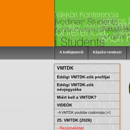
A kollégiumról
Képzési rendszer
VMTDK
Eddigi VMTDK-zók profiljai
Eddigi VMTDK-zók
névjegyzéke
Miért kell a VMTDK?
VIDEÓK
- A VMTDK youtube csatornája [➚]
25. VMTDK (2026)
- Rezümékötet