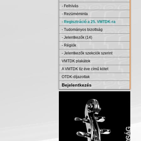
- Felhívás
- Rezüméminta
- Regisztráció a 25. VMTDK-ra
- Tudományos bizottság
- Jelentkezők (14)
- Régiók
- Jelentkezők szekciók szerint
VMTDK plakátok
A VMTDK tíz éve című kötet
OTDK-díjazottak
Bejelentkezés