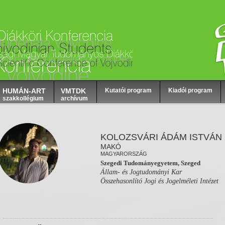
HUMÁN-ART
VMTDK
Kutatói program
Kiadói program
szakkollégium
archívum
KOLOZSVÁRI ÁDÁM ISTVÁN
MAKÓ
MAGYARORSZÁG
Szegedi Tudományegyetem, Szeged
Állam- és Jogtudományi Kar
Összehasonlító Jogi és Jogelméleti Intézet