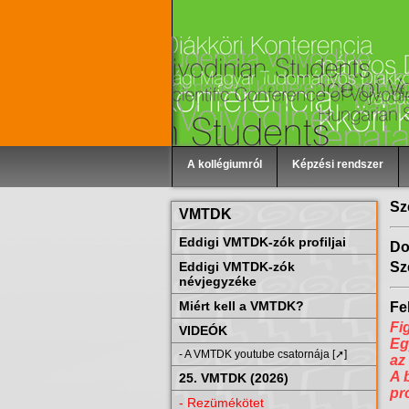
A kollégiumról
Képzési rendszer
Sz
VMTDK
Eddigi VMTDK-zók profiljai
Do
Eddigi VMTDK-zók
Sz
névjegyzéke
Miért kell a VMTDK?
Fel
Fi
VIDEÓK
Eg
- A VMTDK youtube csatornája [➚]
az
A 
25. VMTDK (2026)
pr
- Rezümékötet