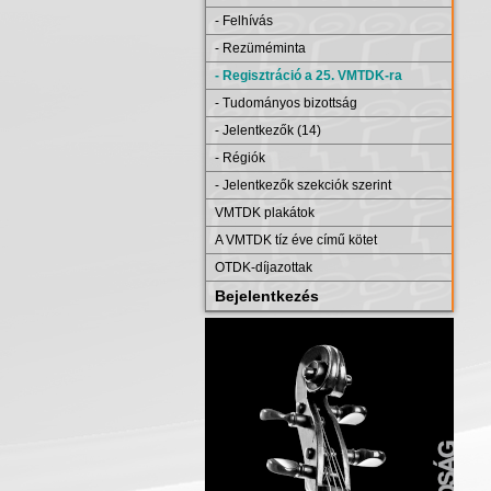
- Felhívás
- Rezüméminta
- Regisztráció a 25. VMTDK-ra
- Tudományos bizottság
- Jelentkezők (14)
- Régiók
- Jelentkezők szekciók szerint
VMTDK plakátok
A VMTDK tíz éve című kötet
OTDK-díjazottak
Bejelentkezés