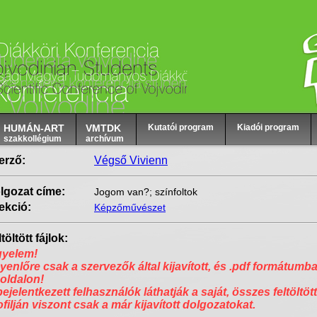
HUMÁN-ART
VMTDK
Kutatói program
Kiadói program
szakkollégium
archívum
erző:
Végső Vivienn
lgozat címe:
Jogom van?; színfoltok
ekció:
Képzőművészet
töltött fájlok:
gyelem!
yenlőre csak a szervezők által kijavított, és .pdf formátumba
 oldalon!
bejelentkezett felhasználók láthatják a saját, összes feltöltött
ofilján viszont csak a már kijavított dolgozatokat.