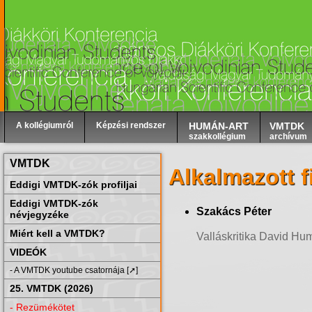
A kollégiumról
Képzési rendszer
HUMÁN-ART
VMTDK
szakkollégium
archívum
VMTDK
Alkalmazott f
Eddigi VMTDK-zók profiljai
Eddigi VMTDK-zók
Szakács Péter
névjegyzéke
Miért kell a VMTDK?
Valláskritika David H
VIDEÓK
- A VMTDK youtube csatornája [➚]
25. VMTDK (2026)
- Rezümékötet