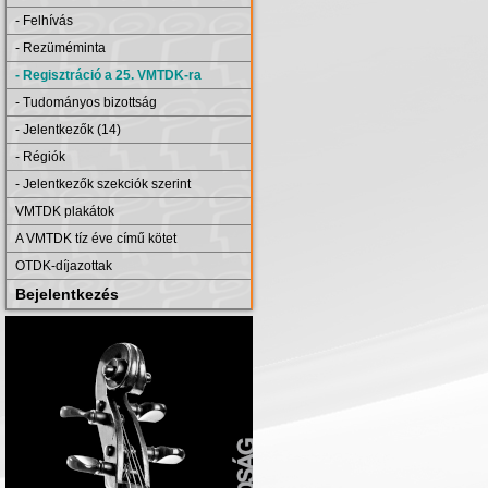
- Felhívás
- Rezüméminta
- Regisztráció a 25. VMTDK-ra
- Tudományos bizottság
- Jelentkezők (14)
- Régiók
- Jelentkezők szekciók szerint
VMTDK plakátok
A VMTDK tíz éve című kötet
OTDK-díjazottak
Bejelentkezés