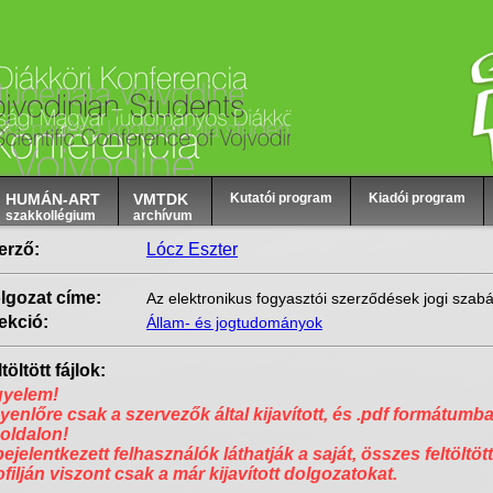
HUMÁN-ART
VMTDK
Kutatói program
Kiadói program
szakkollégium
archívum
erző:
Lócz Eszter
lgozat címe:
Az elektronikus fogyasztói szerződések jogi szab
ekció:
Állam- és jogtudományok
töltött fájlok:
gyelem!
yenlőre csak a szervezők által kijavított, és .pdf formátumba
 oldalon!
bejelentkezett felhasználók láthatják a saját, összes feltöltött
ofilján viszont csak a már kijavított dolgozatokat.