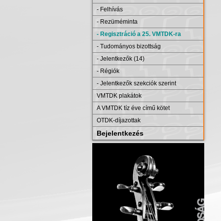
- Felhívás
- Rezüméminta
- Regisztráció a 25. VMTDK-ra
- Tudományos bizottság
- Jelentkezők (14)
- Régiók
- Jelentkezők szekciók szerint
VMTDK plakátok
A VMTDK tíz éve című kötet
OTDK-díjazottak
Bejelentkezés