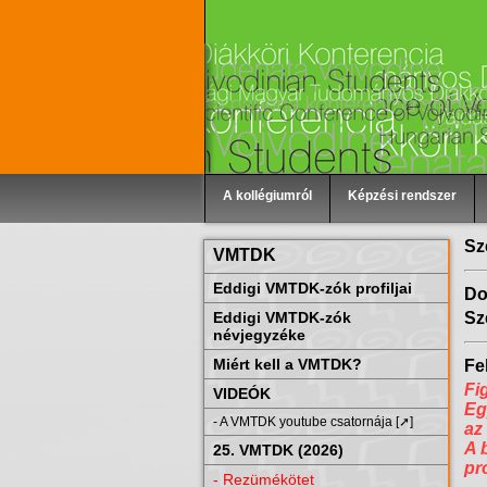
A kollégiumról
Képzési rendszer
Sz
VMTDK
Eddigi VMTDK-zók profiljai
Do
Eddigi VMTDK-zók
Sz
névjegyzéke
Miért kell a VMTDK?
Fel
Fi
VIDEÓK
Eg
- A VMTDK youtube csatornája [➚]
az
A 
25. VMTDK (2026)
pr
- Rezümékötet