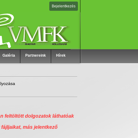
Bejelentkezés
Galéria
Partnereink
Hírek
ályozása
n feltöltött dolgozatok láthatóak
 fájljaikat, más jelentkező