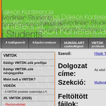
A kollégiumról
Képzési rendszer
HUMÁN-ART
VMTDK
szakkollégium
archívum
Szerző:
Hipik T
VMTDK
Eddigi VMTDK-zók profiljai
Dolgozat
Eddigi VMTDK-zók
Az első
címe:
névjegyzéke
Miért kell a VMTDK?
Szekció:
Multimé
VIDEÓK
- A VMTDK youtube csatornája [➚]
Feltöltött
25. VMTDK (2026)
fájlok:
- Rezümékötet