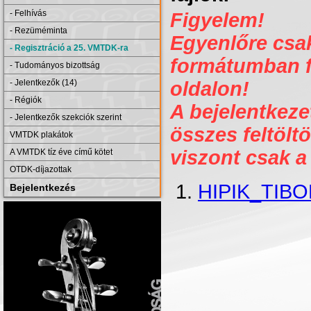
- Felhívás
Figyelem!
- Rezüméminta
Egyenlőre csak 
- Regisztráció a 25. VMTDK-ra
formátumban fe
- Tudományos bizottság
- Jelentkezők (14)
oldalon!
- Régiók
A bejelentkezet
- Jelentkezők szekciók szerint
összes feltöltö
VMTDK plakátok
viszont csak a
A VMTDK tíz éve című kötet
OTDK-díjazottak
HIPIK_TIBO
Bejelentkezés