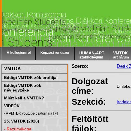
A kollégiumról
Képzési rendszer
HUMÁN-ART
VMTDK
szakkollégium
archívum
Szerző:
Deák 
VMTDK
Eddigi VMTDK-zók profiljai
Dolgozat
Eddigi VMTDK-zók
Emlékez
címe:
névjegyzéke
Miért kell a VMTDK?
Szekció:
Irodal
VIDEÓK
- A VMTDK youtube csatornája [➚]
Feltöltött
25. VMTDK (2026)
fájlok:
- Rezümékötet