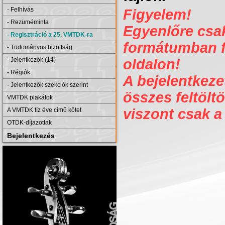
- Felhívás
Figyelem!
- Rezüméminta
Egyenlőre csak 
- Regisztráció a 25. VMTDK-ra
formátumban fe
- Tudományos bizottság
- Jelentkezők (14)
oldalon!
- Régiók
A bejelentkezet
- Jelentkezők szekciók szerint
összes feltöltö
VMTDK plakátok
viszont csak a
A VMTDK tíz éve című kötet
OTDK-díjazottak
Bejelentkezés