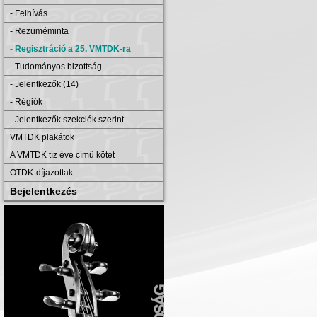
- Felhívás
- Rezüméminta
- Regisztráció a 25. VMTDK-ra
- Tudományos bizottság
- Jelentkezők (14)
- Régiók
- Jelentkezők szekciók szerint
VMTDK plakátok
A VMTDK tíz éve című kötet
OTDK-díjazottak
Bejelentkezés