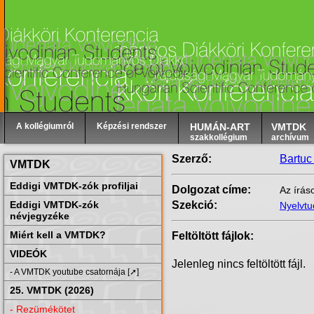
A kollégiumról
Képzési rendszer
HUMÁN-ART
VMTDK
szakkollégium
archívum
Szerző:
Bartuc
VMTDK
Eddigi VMTDK-zók profiljai
Dolgozat címe:
Az írás
Eddigi VMTDK-zók
Szekció:
Nyelvt
névjegyzéke
Miért kell a VMTDK?
Feltöltött fájlok:
VIDEÓK
Jelenleg nincs feltöltött fájl.
- A VMTDK youtube csatornája [➚]
25. VMTDK (2026)
- Rezümékötet