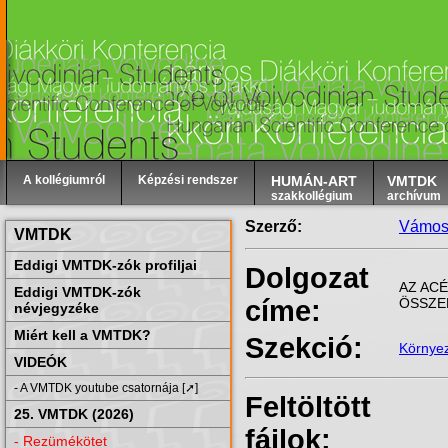
A kollégiumról
Képzési rendszer
HUMÁN-ART
VMTDK
szakkollégium
archívum
Szerző:
Vámos
VMTDK
Eddigi VMTDK-zók profiljai
Dolgozat
AZ AC
Eddigi VMTDK-zók
címe:
ÖSSZE
névjegyzéke
Miért kell a VMTDK?
Szekció:
Környe
VIDEÓK
- A VMTDK youtube csatornája [➚]
Feltöltött
25. VMTDK (2026)
fájlok:
- Rezümékötet