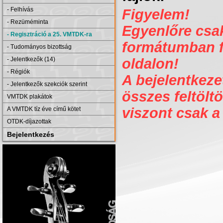
- Felhívás
Figyelem!
- Rezüméminta
Egyenlőre csak 
- Regisztráció a 25. VMTDK-ra
formátumban fe
- Tudományos bizottság
- Jelentkezők (14)
oldalon!
- Régiók
A bejelentkezet
- Jelentkezők szekciók szerint
összes feltöltö
VMTDK plakátok
viszont csak a
A VMTDK tíz éve című kötet
OTDK-díjazottak
Bejelentkezés