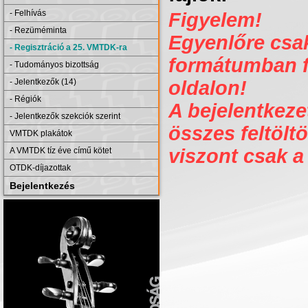
- Felhívás
Figyelem!
- Rezüméminta
Egyenlőre csak 
- Regisztráció a 25. VMTDK-ra
formátumban fe
- Tudományos bizottság
- Jelentkezők (14)
oldalon!
- Régiók
A bejelentkezet
- Jelentkezők szekciók szerint
összes feltöltö
VMTDK plakátok
viszont csak a
A VMTDK tíz éve című kötet
OTDK-díjazottak
Bejelentkezés