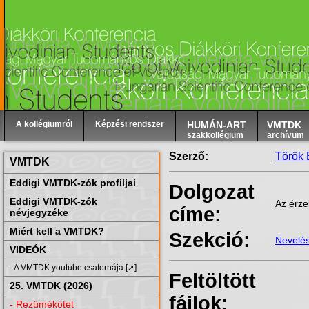
A kollégiumról
Képzési rendszer
HUMÁN-ART
VMTDK
szakkollégium
archívum
Szerző:
Török
VMTDK
Eddigi VMTDK-zók profiljai
Dolgozat
Eddigi VMTDK-zók
Az érze
címe:
névjegyzéke
Miért kell a VMTDK?
Szekció:
Nevelé
VIDEÓK
- A VMTDK youtube csatornája [➚]
Feltöltött
25. VMTDK (2026)
fájlok:
- Rezümékötet