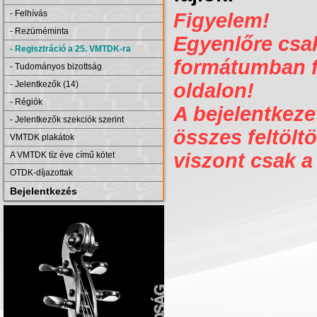
- Felhívás
Figyelem!
- Rezüméminta
Egyenlőre csak 
- Regisztráció a 25. VMTDK-ra
formátumban fe
- Tudományos bizottság
- Jelentkezők (14)
oldalon!
- Régiók
A bejelentkezet
- Jelentkezők szekciók szerint
összes feltöltö
VMTDK plakátok
viszont csak a
A VMTDK tíz éve című kötet
OTDK-díjazottak
Bejelentkezés