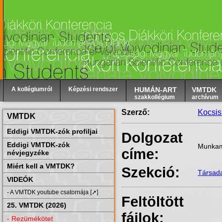
A kollégiumról
Képzési rendszer
HUMÁN-ART
VMTDK
szakkollégium
archívum
Szerző:
Kocsis
VMTDK
Eddigi VMTDK-zók profiljai
Dolgozat
Eddigi VMTDK-zók
Munkame
címe:
névjegyzéke
Miért kell a VMTDK?
Szekció:
Társad
VIDEÓK
- A VMTDK youtube csatornája [➚]
Feltöltött
25. VMTDK (2026)
fájlok:
- Rezümékötet