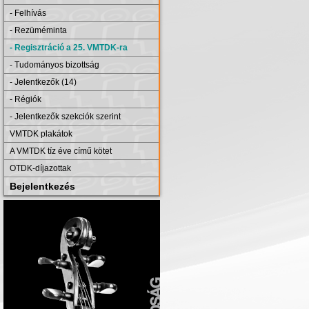
- Felhívás
- Rezüméminta
- Regisztráció a 25. VMTDK-ra
- Tudományos bizottság
- Jelentkezők (14)
- Régiók
- Jelentkezők szekciók szerint
VMTDK plakátok
A VMTDK tíz éve című kötet
OTDK-díjazottak
Bejelentkezés