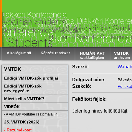
A kollégiumról
Képzési rendszer
HUMÁN-ART
VMTDK
szakkollégium
archívum
Szerző:
Wahab
VMTDK
Eddigi VMTDK-zók profiljai
Dolgozat címe:
Békeépí
Eddigi VMTDK-zók
Szekció:
Politik
névjegyzéke
Miért kell a VMTDK?
Feltöltött fájlok:
VIDEÓK
Jelenleg nincs feltöltött fájl.
- A VMTDK youtube csatornája [➚]
25. VMTDK (2026)
- Rezümékötet