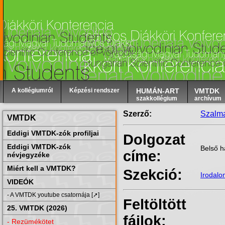
A kollégiumról
Képzési rendszer
HUMÁN-ART
VMTDK
szakkollégium
archívum
Szerző:
Szalma
VMTDK
Eddigi VMTDK-zók profiljai
Dolgozat
Eddigi VMTDK-zók
Belső h
címe:
névjegyzéke
Miért kell a VMTDK?
Szekció:
Irodal
VIDEÓK
- A VMTDK youtube csatornája [➚]
Feltöltött
25. VMTDK (2026)
fájlok:
- Rezümékötet