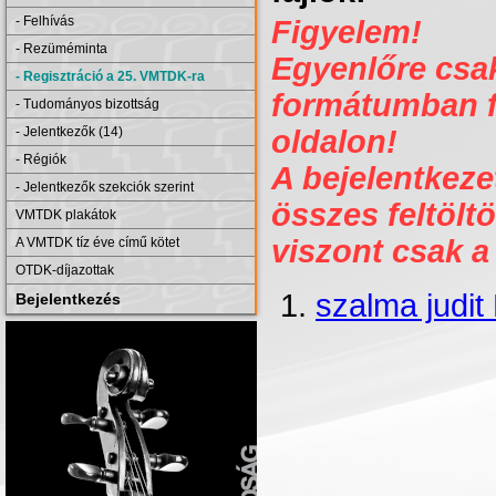
- Felhívás
Figyelem!
- Rezüméminta
Egyenlőre csak 
- Regisztráció a 25. VMTDK-ra
formátumban fe
- Tudományos bizottság
- Jelentkezők (14)
oldalon!
- Régiók
A bejelentkezet
- Jelentkezők szekciók szerint
összes feltöltö
VMTDK plakátok
viszont csak a
A VMTDK tíz éve című kötet
OTDK-díjazottak
szalma judit
Bejelentkezés