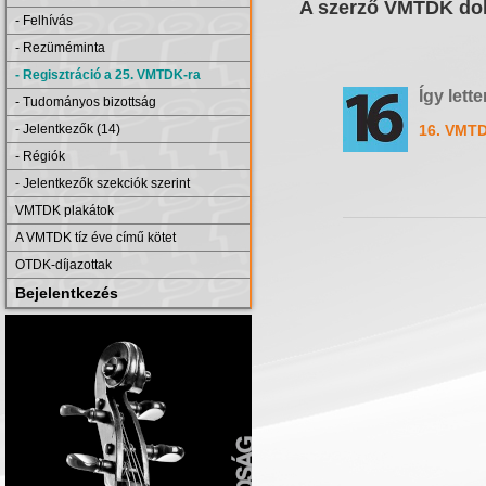
A szerző VMTDK dol
- Felhívás
- Rezüméminta
- Regisztráció a 25. VMTDK-ra
Így lett
- Tudományos bizottság
- Jelentkezők (14)
16. VMTD
- Régiók
- Jelentkezők szekciók szerint
VMTDK plakátok
A VMTDK tíz éve című kötet
OTDK-díjazottak
Bejelentkezés