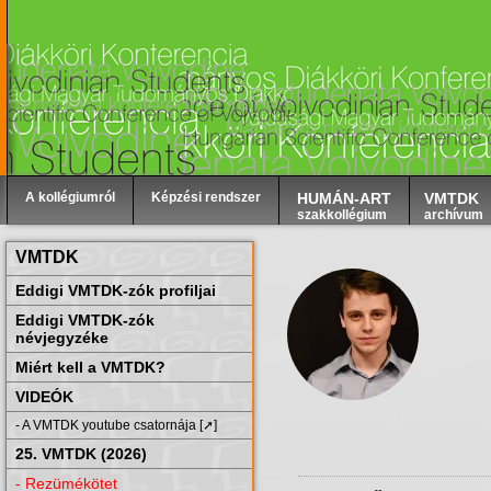
A kollégiumról
Képzési rendszer
HUMÁN-ART
VMTDK
szakkollégium
archívum
VMTDK
Eddigi VMTDK-zók profiljai
Eddigi VMTDK-zók
névjegyzéke
Miért kell a VMTDK?
VIDEÓK
- A VMTDK youtube csatornája [➚]
25. VMTDK (2026)
- Rezümékötet