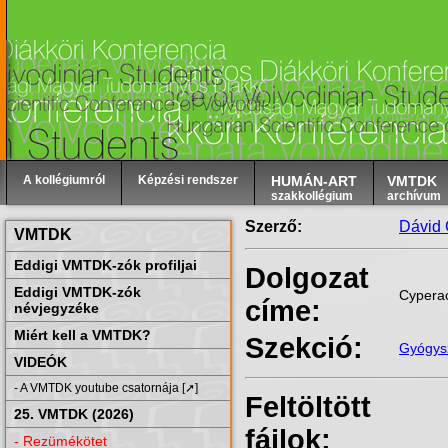
A kollégiumról
Képzési rendszer
HUMÁN-ART
VMTDK
szakkollégium
archívum
Szerző:
Dávid 
VMTDK
Eddigi VMTDK-zók profiljai
Dolgozat
Eddigi VMTDK-zók
Cyperac
címe:
névjegyzéke
Miért kell a VMTDK?
Szekció:
Gyógys
VIDEÓK
- A VMTDK youtube csatornája [➚]
Feltöltött
25. VMTDK (2026)
fájlok:
- Rezümékötet