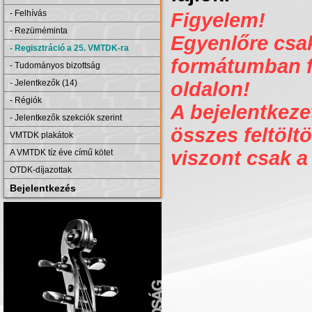
- Felhívás
Figyelem!
- Rezüméminta
Egyenlőre csak 
- Regisztráció a 25. VMTDK-ra
formátumban fe
- Tudományos bizottság
- Jelentkezők (14)
oldalon!
- Régiók
A bejelentkezet
- Jelentkezők szekciók szerint
összes feltöltö
VMTDK plakátok
viszont csak a
A VMTDK tíz éve című kötet
OTDK-díjazottak
Bejelentkezés