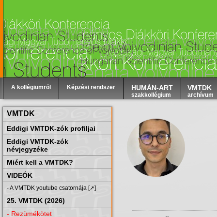
A kollégiumról
Képzési rendszer
HUMÁN-ART
VMTDK
szakkollégium
archívum
VMTDK
Eddigi VMTDK-zók profiljai
Eddigi VMTDK-zók
névjegyzéke
Miért kell a VMTDK?
VIDEÓK
- A VMTDK youtube csatornája [➚]
25. VMTDK (2026)
- Rezümékötet