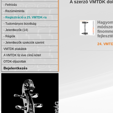
A szerző VMTDK dol
- Felhívás
- Rezüméminta
- Regisztráció a 25. VMTDK-ra
Hagyomá
- Tudományos bizottság
módszer
- Jelentkezők (14)
finommo
fejleszt
- Régiók
- Jelentkezők szekciók szerint
24. VMTD
VMTDK plakátok
A VMTDK tíz éve című kötet
OTDK-díjazottak
Bejelentkezés